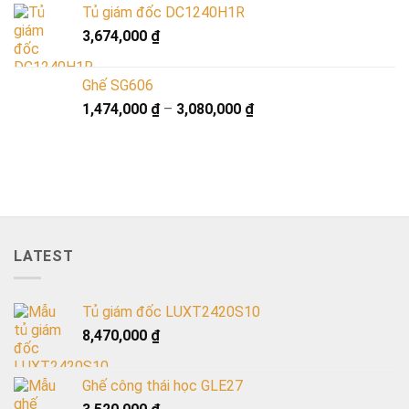
Tủ giám đốc DC1240H1R
3,674,000
₫
Ghế SG606
1,474,000
₫
–
3,080,000
₫
LATEST
Tủ giám đốc LUXT2420S10
8,470,000
₫
Ghế công thái học GLE27