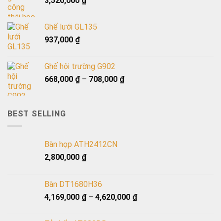
3,520,000
₫
Ghế lưới GL135
937,000
₫
Ghế hội trường G902
668,000
₫
–
708,000
₫
BEST SELLING
Bàn họp ATH2412CN
2,800,000
₫
Bàn DT1680H36
4,169,000
₫
–
4,620,000
₫