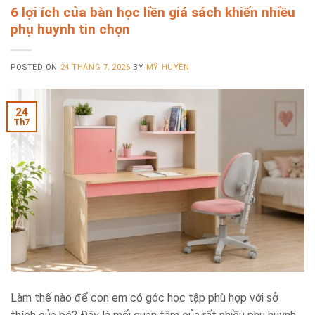
6 lợi ích của bàn học liền giá sách khiến nhiều
phụ huynh tin chọn
POSTED ON
24 THÁNG 7, 2026
BY
MỸ HUYỀN
24
Th7
Làm thế nào để con em có góc học tập phù hợp với sở