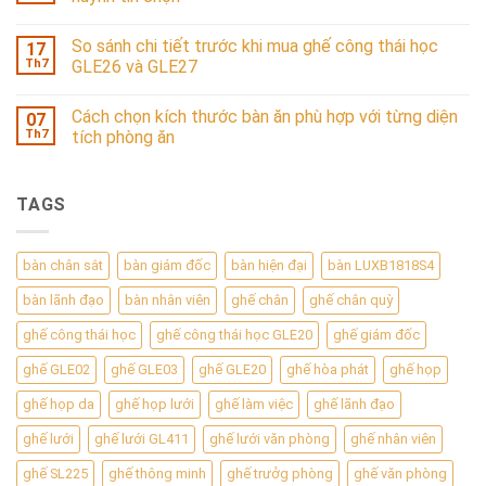
So sánh chi tiết trước khi mua ghế công thái học
17
Th7
GLE26 và GLE27
Cách chọn kích thước bàn ăn phù hợp với từng diện
07
Th7
tích phòng ăn
TAGS
bàn chân sắt
bàn giám đốc
bàn hiện đại
bàn LUXB1818S4
bàn lãnh đạo
bàn nhân viên
ghế chân
ghế chân quỳ
ghế công thái học
ghế công thái học GLE20
ghế giám đốc
ghế GLE02
ghế GLE03
ghế GLE20
ghế hòa phát
ghế họp
ghế họp da
ghế họp lưới
ghế làm việc
ghế lãnh đạo
ghế lưới
ghế lưới GL411
ghế lưới văn phòng
ghế nhân viên
ghế SL225
ghế thông minh
ghế trưởg phòng
ghế văn phòng