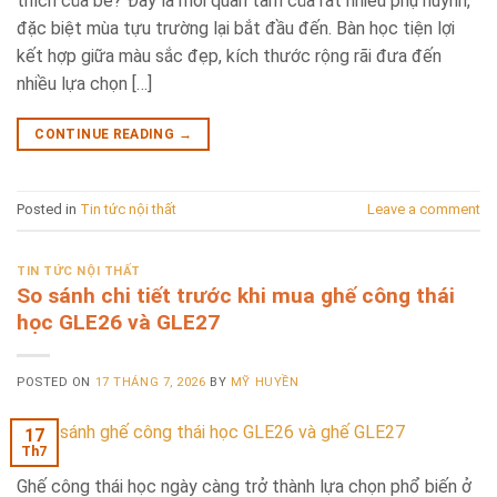
thích của bé? Đây là mối quan tâm của rất nhiều phụ huynh,
đặc biệt mùa tựu trường lại bắt đầu đến. Bàn học tiện lợi
kết hợp giữa màu sắc đẹp, kích thước rộng rãi đưa đến
nhiều lựa chọn […]
CONTINUE READING
→
Posted in
Tin tức nội thất
Leave a comment
TIN TỨC NỘI THẤT
So sánh chi tiết trước khi mua ghế công thái
học GLE26 và GLE27
POSTED ON
17 THÁNG 7, 2026
BY
MỸ HUYỀN
17
Th7
Ghế công thái học ngày càng trở thành lựa chọn phổ biến ở