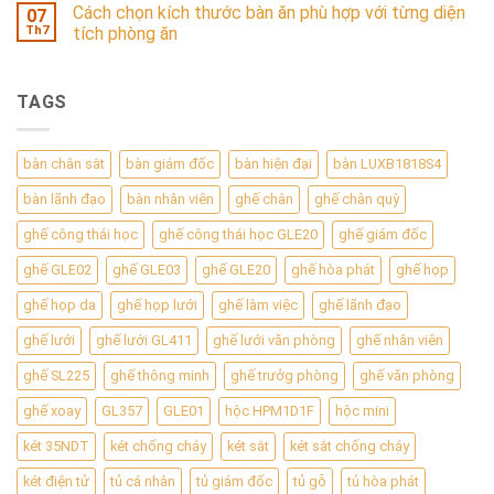
Cách chọn kích thước bàn ăn phù hợp với từng diện
07
Th7
tích phòng ăn
TAGS
bàn chân sắt
bàn giám đốc
bàn hiện đại
bàn LUXB1818S4
bàn lãnh đạo
bàn nhân viên
ghế chân
ghế chân quỳ
ghế công thái học
ghế công thái học GLE20
ghế giám đốc
ghế GLE02
ghế GLE03
ghế GLE20
ghế hòa phát
ghế họp
ghế họp da
ghế họp lưới
ghế làm việc
ghế lãnh đạo
ghế lưới
ghế lưới GL411
ghế lưới văn phòng
ghế nhân viên
ghế SL225
ghế thông minh
ghế trưởg phòng
ghế văn phòng
ghế xoay
GL357
GLE01
hộc HPM1D1F
hộc mini
két 35NDT
két chống cháy
két sắt
két sắt chống cháy
két điện tử
tủ cá nhân
tủ giám đốc
tủ gỗ
tủ hòa phát