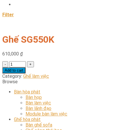
Filter
Ghế SG550K
610,000
₫
Ghế
SG550K
Add to cart
quantity
Category:
Ghế làm việc
Browse
Bàn hòa phát
Bàn họp
Bàn làm việc
Bàn lãnh đạo
Module bàn làm việc
Ghế hòa phát
Bàn ghế sofa