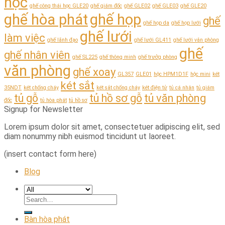
học
ghế công thái học GLE20
ghế giám đốc
ghế GLE02
ghế GLE03
ghế GLE20
ghế hòa phát
ghế họp
ghế
ghế họp da
ghế họp lưới
ghế lưới
làm việc
ghế lãnh đạo
ghế lưới GL411
ghế lưới văn phòng
ghế
ghế nhân viên
ghế SL225
ghế thông minh
ghế trưởg phòng
văn phòng
ghế xoay
GL357
GLE01
hộc HPM1D1F
hộc mini
két
két sắt
35NDT
két chống cháy
két sắt chống cháy
két điện tử
tủ cá nhân
tủ giám
tủ gỗ
tủ hồ sơ gỗ
tủ văn phòng
đốc
tủ hòa phát
tủ hồ sơ
Signup for Newsletter
Lorem ipsum dolor sit amet, consectetuer adipiscing elit, sed
diam nonummy nibh euismod tincidunt ut laoreet.
(insert contact form here)
Blog
Bàn hòa phát