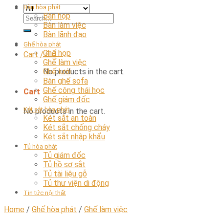
Bàn hòa phát
Bàn họp
Bàn làm việc
Bàn lãnh đạo
Ghế hòa phát
Ghế họp
Cart /
0
₫
Ghế làm việc
No products in the cart.
Ghế lưới
Bàn ghế sofa
Ghế công thái học
Cart
Ghế giám đốc
Két sắt hòa phát
No products in the cart.
Két sắt an toàn
Két sắt chống cháy
Két sắt nhập khẩu
Tủ hòa phát
Tủ giám đốc
Tủ hồ sơ sắt
Tủ tài liệu gỗ
Tủ thư viện di động
Tin tức nội thất
Home
/
Ghế hòa phát
/
Ghế làm việc