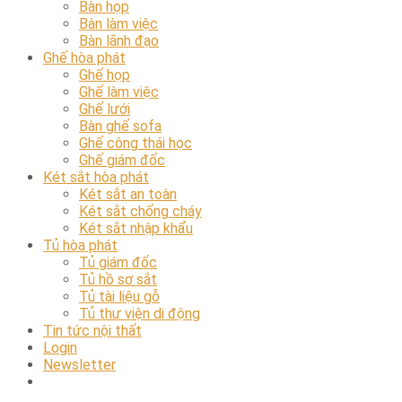
Bàn họp
Bàn làm việc
Bàn lãnh đạo
Ghế hòa phát
Ghế họp
Ghế làm việc
Ghế lưới
Bàn ghế sofa
Ghế công thái học
Ghế giám đốc
Két sắt hòa phát
Két sắt an toàn
Két sắt chống cháy
Két sắt nhập khẩu
Tủ hòa phát
Tủ giám đốc
Tủ hồ sơ sắt
Tủ tài liệu gỗ
Tủ thư viện di động
Tin tức nội thất
Login
Newsletter