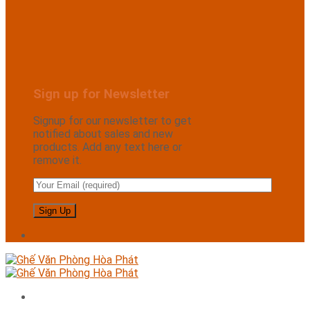
Sign up for Newsletter
Signup for our newsletter to get
notified about sales and new
products. Add any text here or
remove it.