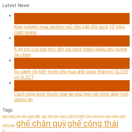
Latest News
07
Th8
Kinh nghiệm mua giường ngủ cho cặp đôi dưới 10 triệu
chất lượng
24
Th7
6 lợi ích của bàn học liền giá sách khiến nhiều phụ huynh
tin chọn
17
Th7
So sánh chi tiết trước khi mua ghế công thái học GLE26
và GLE27
07
Th7
Cách chọn kích thước bàn ăn phù hợp với từng diện tích
phòng ăn
Tags
bàn chân sắt
bàn giám đốc
bàn hiện đại
bàn LUXB1818S4
bàn lãnh đạo
bàn nhân viên
ghế chân quỳ
ghế công thái
ghế chân