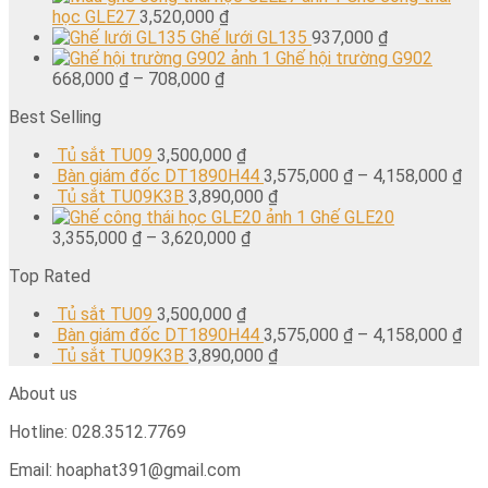
học GLE27
3,520,000
₫
Ghế lưới GL135
937,000
₫
Ghế hội trường G902
668,000
₫
–
708,000
₫
Best Selling
Tủ sắt TU09
3,500,000
₫
Bàn giám đốc DT1890H44
3,575,000
₫
–
4,158,000
₫
Tủ sắt TU09K3B
3,890,000
₫
Ghế GLE20
3,355,000
₫
–
3,620,000
₫
Top Rated
Tủ sắt TU09
3,500,000
₫
Bàn giám đốc DT1890H44
3,575,000
₫
–
4,158,000
₫
Tủ sắt TU09K3B
3,890,000
₫
About us
Hotline: 028.3512.7769
Email: hoaphat391@gmail.com