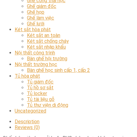
Ghế công thái học
Ghế giám đốc
Ghế họp
Ghế làm việc
Ghế lưới
Két sắt hòa phát
Két sắt an toàn
Két sắt chống cháy
Két sắt nhập khẩu
Nội thất công trình
Bàn ghế hội trường
Nội thất trường học
Bàn ghế học sinh cấp 1, cấp 2
Tủ hòa phát
Tủ giám đốc
Tủ hồ sơ sắt
Tủ locker
Tủ tài liệu gỗ
Tủ thư viện di động
Uncategorized
Description
Reviews (0)