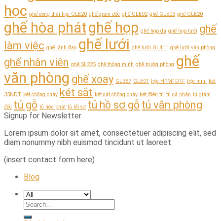
học
ghế công thái học GLE20
ghế giám đốc
ghế GLE02
ghế GLE03
ghế GLE20
ghế hòa phát
ghế họp
ghế
ghế họp da
ghế họp lưới
ghế lưới
làm việc
ghế lãnh đạo
ghế lưới GL411
ghế lưới văn phòng
ghế
ghế nhân viên
ghế SL225
ghế thông minh
ghế trưởg phòng
văn phòng
ghế xoay
GL357
GLE01
hộc HPM1D1F
hộc mini
két
két sắt
35NDT
két chống cháy
két sắt chống cháy
két điện tử
tủ cá nhân
tủ giám
tủ gỗ
tủ hồ sơ gỗ
tủ văn phòng
đốc
tủ hòa phát
tủ hồ sơ
Signup for Newsletter
Lorem ipsum dolor sit amet, consectetuer adipiscing elit, sed
diam nonummy nibh euismod tincidunt ut laoreet.
(insert contact form here)
Blog