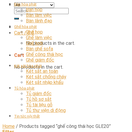
Bàn hòa phát
Bàn họp
Bàn làm việc
Bàn lãnh đạo
Ghế hòa phát
Ghế họp
Cart /
0
₫
Ghế làm việc
No products in the cart.
Ghế lưới
Bàn ghế sofa
Ghế công thái học
Cart
Ghế giám đốc
Két sắt hòa phát
No products in the cart.
Két sắt an toàn
Két sắt chống cháy
Két sắt nhập khẩu
Tủ hòa phát
Tủ giám đốc
Tủ hồ sơ sắt
Tủ tài liệu gỗ
Tủ thư viện di động
Tin tức nội thất
Home
/
Products tagged “ghế công thái học GLE20”
Filter