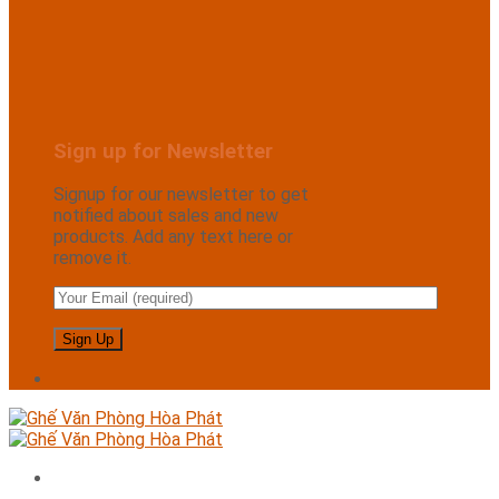
Sign up for Newsletter
Signup for our newsletter to get
notified about sales and new
products. Add any text here or
remove it.