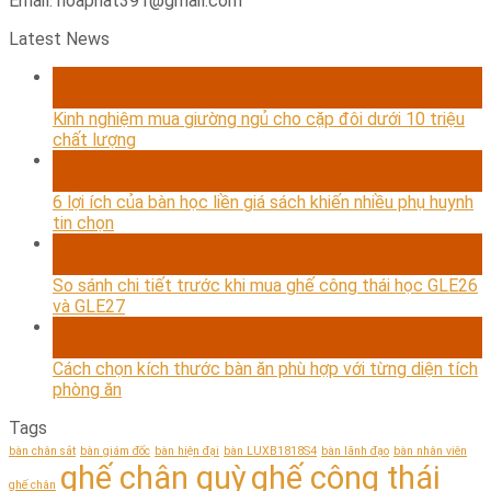
Email: hoaphat391@gmail.com
Latest News
07
Th8
Kinh nghiệm mua giường ngủ cho cặp đôi dưới 10 triệu
chất lượng
24
Th7
6 lợi ích của bàn học liền giá sách khiến nhiều phụ huynh
tin chọn
17
Th7
So sánh chi tiết trước khi mua ghế công thái học GLE26
và GLE27
07
Th7
Cách chọn kích thước bàn ăn phù hợp với từng diện tích
phòng ăn
Tags
bàn chân sắt
bàn giám đốc
bàn hiện đại
bàn LUXB1818S4
bàn lãnh đạo
bàn nhân viên
ghế chân quỳ
ghế công thái
ghế chân