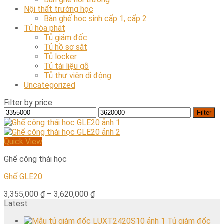
Nội thất trường học
Bàn ghế học sinh cấp 1, cấp 2
Tủ hòa phát
Tủ giám đốc
Tủ hồ sơ sắt
Tủ locker
Tủ tài liệu gỗ
Tủ thư viện di động
Uncategorized
Filter by price
Filter
Quick View
Ghế công thái học
Ghế GLE20
3,355,000
₫
–
3,620,000
₫
Latest
Tủ giám đốc