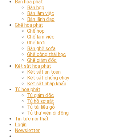
Bàn hòa phát
Bàn họp
Bàn làm việc
Bàn lãnh đạo
Ghế hòa phát
Ghế họp
Ghế làm việc
Ghế lưới
Bàn ghế sofa
Ghế công thái học
Ghế giám đốc
Két sắt hòa phát
Két sắt an toàn
Két sắt chống cháy
Két sắt nhập khẩu
Tủ hòa phát
Tủ giám đốc
Tủ hồ sơ sắt
Tủ tài liệu gỗ
Tủ thư viện di động
Tin tức nội thất
Login
Newsletter