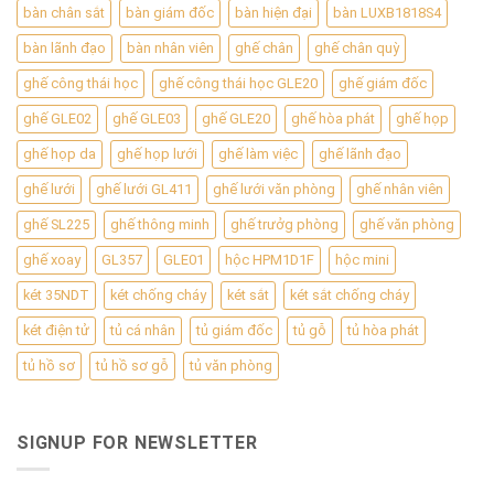
bàn chân sắt
bàn giám đốc
bàn hiện đại
bàn LUXB1818S4
bàn lãnh đạo
bàn nhân viên
ghế chân
ghế chân quỳ
ghế công thái học
ghế công thái học GLE20
ghế giám đốc
ghế GLE02
ghế GLE03
ghế GLE20
ghế hòa phát
ghế họp
ghế họp da
ghế họp lưới
ghế làm việc
ghế lãnh đạo
ghế lưới
ghế lưới GL411
ghế lưới văn phòng
ghế nhân viên
ghế SL225
ghế thông minh
ghế trưởg phòng
ghế văn phòng
ghế xoay
GL357
GLE01
hộc HPM1D1F
hộc mini
két 35NDT
két chống cháy
két sắt
két sắt chống cháy
két điện tử
tủ cá nhân
tủ giám đốc
tủ gỗ
tủ hòa phát
tủ hồ sơ
tủ hồ sơ gỗ
tủ văn phòng
SIGNUP FOR NEWSLETTER