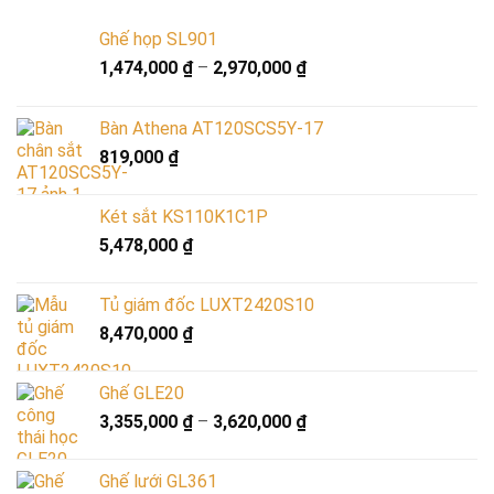
Ghế họp SL901
1,474,000
₫
–
2,970,000
₫
Bàn Athena AT120SCS5Y-17
819,000
₫
Két sắt KS110K1C1P
5,478,000
₫
Tủ giám đốc LUXT2420S10
8,470,000
₫
Ghế GLE20
3,355,000
₫
–
3,620,000
₫
Ghế lưới GL361