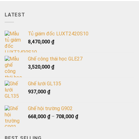
LATEST
Tủ giám đốc LUXT2420S10
8,470,000
₫
Ghế công thái học GLE27
3,520,000
₫
Ghế lưới GL135
937,000
₫
Ghế hội trường G902
668,000
₫
–
708,000
₫
BEST SELLING