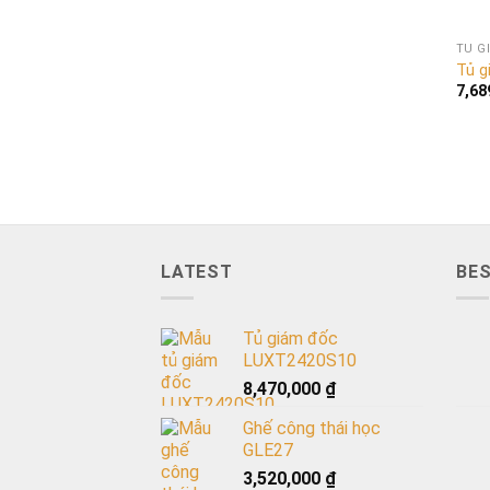
TỦ G
Tủ g
7,68
LATEST
BES
Tủ giám đốc
LUXT2420S10
8,470,000
₫
Ghế công thái học
GLE27
3,520,000
₫