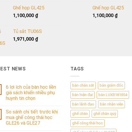
Ghế họp GL425
Ghế họp GL425
1,100,000
₫
1,100,000
₫
Tủ sắt TU06S
1,971,000
₫
TEST NEWS
TAGS
bàn chân sắt
bàn giám đốc
6 lợi ích của bàn học liền
giá sách khiến nhiều phụ
bàn hiện đại
bàn LUXB1818S4
huynh tin chọn
bàn lãnh đạo
bàn nhân viên
So sánh chi tiết trước khi
ghế chân
ghế chân quỳ
mua ghế công thái học
GLE26 và GLE27
ghế công thái học