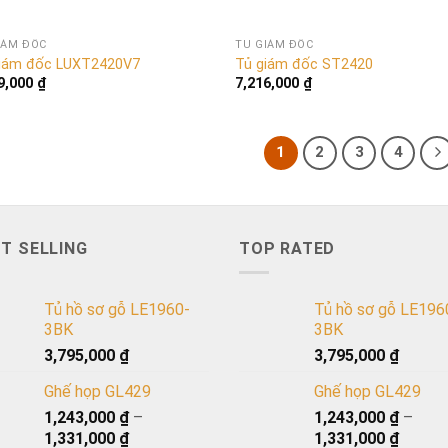
IÁM ĐỐC
TỦ GIÁM ĐỐC
iám đốc LUXT2420V7
Tủ giám đốc ST2420
9,000
₫
7,216,000
₫
1
2
3
4
T SELLING
TOP RATED
Tủ hồ sơ gỗ LE1960-
Tủ hồ sơ gỗ LE196
3BK
3BK
3,795,000
₫
3,795,000
₫
Ghế họp GL429
Ghế họp GL429
1,243,000
₫
–
1,243,000
₫
–
1,331,000
₫
1,331,000
₫