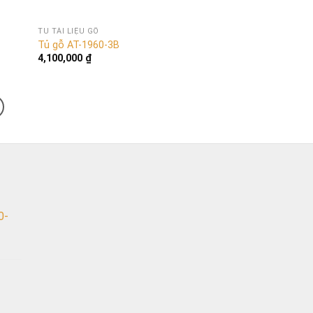
TỦ TÀI LIỆU GỖ
Tủ gỗ AT-1960-3B
4,100,000
₫
0-