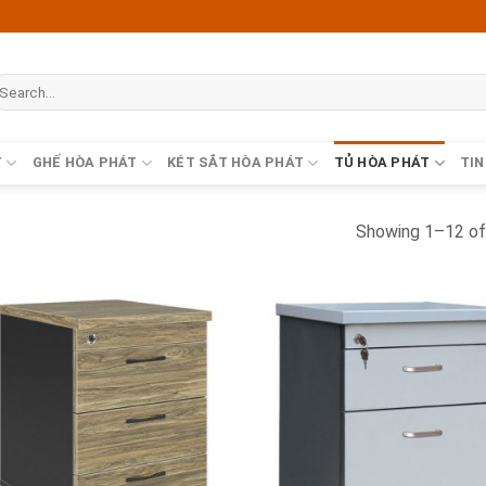
T
GHẾ HÒA PHÁT
KÉT SẮT HÒA PHÁT
TỦ HÒA PHÁT
TIN
Showing 1–12 of 