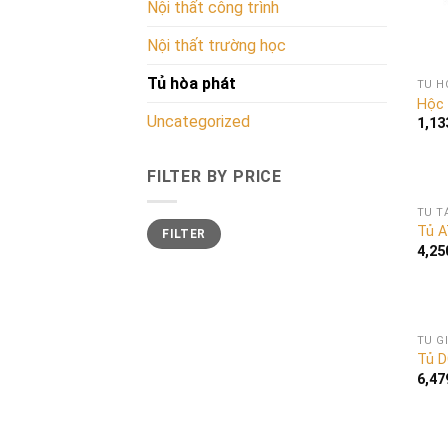
Nội thất công trình
Nội thất trường học
Tủ hòa phát
TỦ H
Hộc 
Uncategorized
1,13
FILTER BY PRICE
TỦ T
Tủ A
FILTER
4,25
TỦ G
Tủ 
6,47