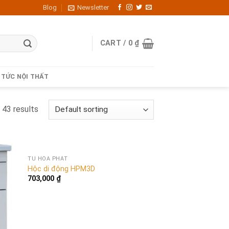
Blog
Newsletter
CART /
0
₫
 TỨC NỘI THẤT
43 results
TỦ HÒA PHÁT
Hộc di động HPM3D
703,000
₫