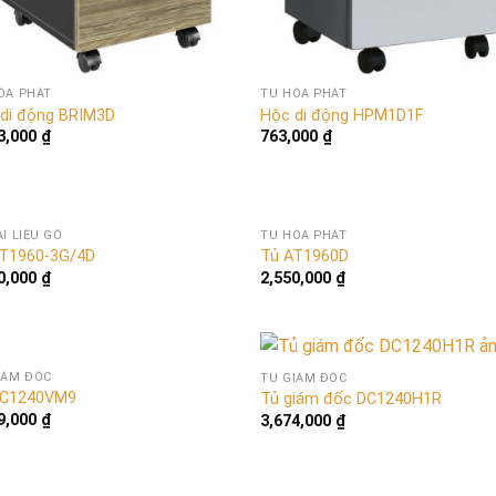
ÒA PHÁT
TỦ HÒA PHÁT
di động BRIM3D
Hộc di động HPM1D1F
3,000
₫
763,000
₫
ÀI LIỆU GỖ
TỦ HÒA PHÁT
T1960-3G/4D
Tủ AT1960D
0,000
₫
2,550,000
₫
IÁM ĐỐC
TỦ GIÁM ĐỐC
DC1240VM9
Tủ giám đốc DC1240H1R
9,000
₫
3,674,000
₫