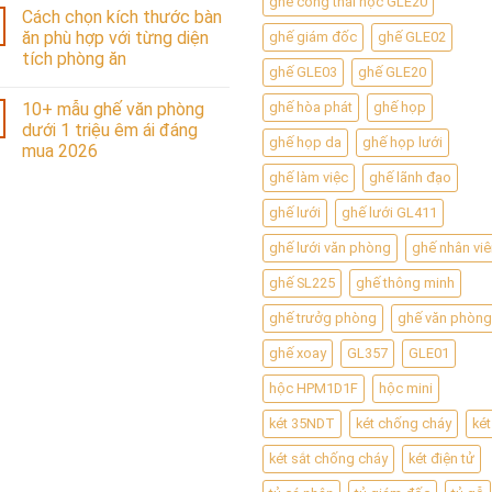
ghế công thái học GLE20
Cách chọn kích thước bàn
ăn phù hợp với từng diện
ghế giám đốc
ghế GLE02
tích phòng ăn
ghế GLE03
ghế GLE20
10+ mẫu ghế văn phòng
ghế hòa phát
ghế họp
dưới 1 triệu êm ái đáng
ghế họp da
ghế họp lưới
mua 2026
ghế làm việc
ghế lãnh đạo
ghế lưới
ghế lưới GL411
ghế lưới văn phòng
ghế nhân viê
ghế SL225
ghế thông minh
ghế trưởg phòng
ghế văn phòng
ghế xoay
GL357
GLE01
hộc HPM1D1F
hộc mini
két 35NDT
két chống cháy
két
két sắt chống cháy
két điện tử