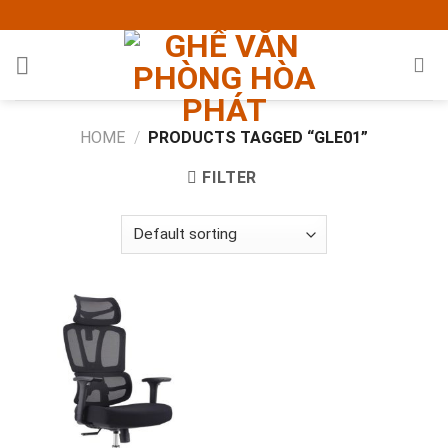
Skip
to
content
HOME
/
PRODUCTS TAGGED “GLE01”
FILTER