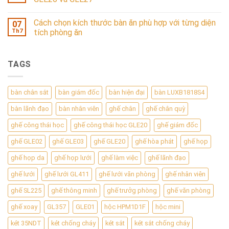
Cách chọn kích thước bàn ăn phù hợp với từng diện
07
Th7
tích phòng ăn
TAGS
bàn chân sắt
bàn giám đốc
bàn hiện đại
bàn LUXB1818S4
bàn lãnh đạo
bàn nhân viên
ghế chân
ghế chân quỳ
ghế công thái học
ghế công thái học GLE20
ghế giám đốc
ghế GLE02
ghế GLE03
ghế GLE20
ghế hòa phát
ghế họp
ghế họp da
ghế họp lưới
ghế làm việc
ghế lãnh đạo
ghế lưới
ghế lưới GL411
ghế lưới văn phòng
ghế nhân viên
ghế SL225
ghế thông minh
ghế trưởg phòng
ghế văn phòng
ghế xoay
GL357
GLE01
hộc HPM1D1F
hộc mini
két 35NDT
két chống cháy
két sắt
két sắt chống cháy