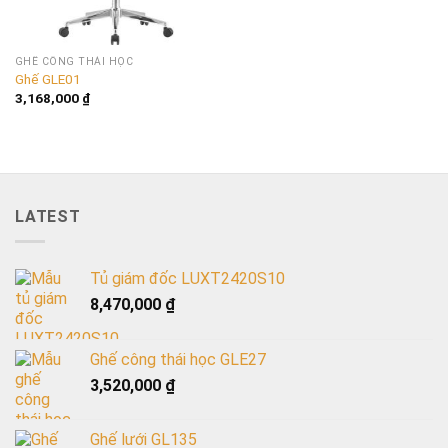
GHẾ CÔNG THÁI HỌC
Ghế GLE01
3,168,000
₫
LATEST
Tủ giám đốc LUXT2420S10
8,470,000
₫
Ghế công thái học GLE27
3,520,000
₫
Ghế lưới GL135