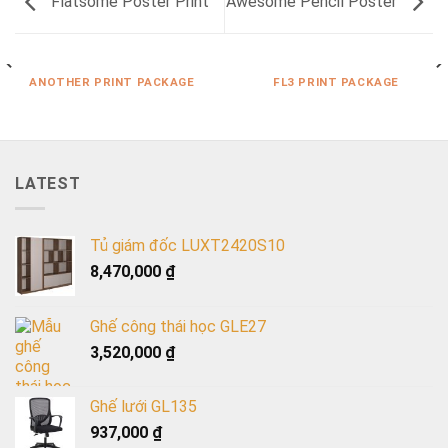
Flatsome Poster Print
Awesome Pencil Poster
ANOTHER PRINT PACKAGE
FL3 PRINT PACKAGE
LATEST
Tủ giám đốc LUXT2420S10
8,470,000
₫
Ghế công thái học GLE27
3,520,000
₫
Ghế lưới GL135
937,000
₫