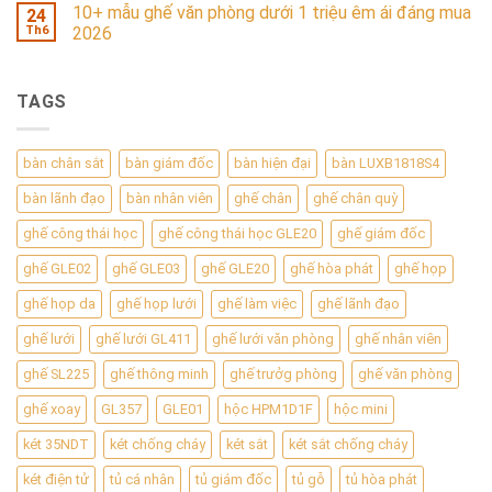
10+ mẫu ghế văn phòng dưới 1 triệu êm ái đáng mua
24
Th6
2026
TAGS
bàn chân sắt
bàn giám đốc
bàn hiện đại
bàn LUXB1818S4
bàn lãnh đạo
bàn nhân viên
ghế chân
ghế chân quỳ
ghế công thái học
ghế công thái học GLE20
ghế giám đốc
ghế GLE02
ghế GLE03
ghế GLE20
ghế hòa phát
ghế họp
ghế họp da
ghế họp lưới
ghế làm việc
ghế lãnh đạo
ghế lưới
ghế lưới GL411
ghế lưới văn phòng
ghế nhân viên
ghế SL225
ghế thông minh
ghế trưởg phòng
ghế văn phòng
ghế xoay
GL357
GLE01
hộc HPM1D1F
hộc mini
két 35NDT
két chống cháy
két sắt
két sắt chống cháy
két điện tử
tủ cá nhân
tủ giám đốc
tủ gỗ
tủ hòa phát