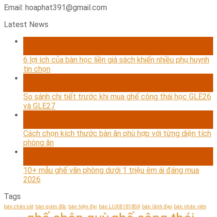
Email: hoaphat391@gmail.com
Latest News
24
Th7
6 lợi ích của bàn học liền giá sách khiến nhiều phụ huynh
tin chọn
17
Th7
So sánh chi tiết trước khi mua ghế công thái học GLE26
và GLE27
07
Th7
Cách chọn kích thước bàn ăn phù hợp với từng diện tích
phòng ăn
24
Th6
10+ mẫu ghế văn phòng dưới 1 triệu êm ái đáng mua
2026
Tags
bàn chân sắt
bàn giám đốc
bàn hiện đại
bàn LUXB1818S4
bàn lãnh đạo
bàn nhân viên