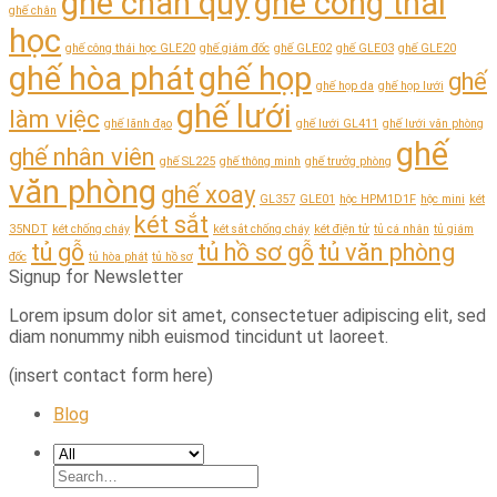
ghế chân quỳ
ghế công thái
ghế chân
học
ghế công thái học GLE20
ghế giám đốc
ghế GLE02
ghế GLE03
ghế GLE20
ghế hòa phát
ghế họp
ghế
ghế họp da
ghế họp lưới
ghế lưới
làm việc
ghế lãnh đạo
ghế lưới GL411
ghế lưới văn phòng
ghế
ghế nhân viên
ghế SL225
ghế thông minh
ghế trưởg phòng
văn phòng
ghế xoay
GL357
GLE01
hộc HPM1D1F
hộc mini
két
két sắt
35NDT
két chống cháy
két sắt chống cháy
két điện tử
tủ cá nhân
tủ giám
tủ gỗ
tủ hồ sơ gỗ
tủ văn phòng
đốc
tủ hòa phát
tủ hồ sơ
Signup for Newsletter
Lorem ipsum dolor sit amet, consectetuer adipiscing elit, sed
diam nonummy nibh euismod tincidunt ut laoreet.
(insert contact form here)
Blog