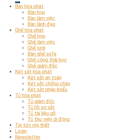
Bàn hòa phát
Bàn họp
Bàn làm việc
Bàn lãnh đạo
Ghế hòa phát
Ghế họp
Ghế làm việc
Ghế lưới
Bàn ghế sofa
Ghế công thái học
Ghế giám đốc
Két sắt hòa phát
Két sắt an toàn
Két sắt chống cháy
Két sắt nhập khẩu
Tủ hòa phát
Tủ giám đốc
Tủ hồ sơ sắt
Tủ tài liệu gỗ
Tủ thư viện di động
Tin tức nội thất
Login
Newsletter