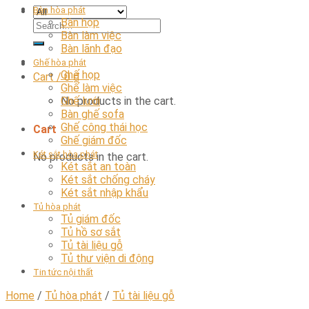
Bàn hòa phát
Bàn họp
Bàn làm việc
Bàn lãnh đạo
Ghế hòa phát
Ghế họp
Cart /
0
₫
Ghế làm việc
No products in the cart.
Ghế lưới
Bàn ghế sofa
Ghế công thái học
Cart
Ghế giám đốc
Két sắt hòa phát
No products in the cart.
Két sắt an toàn
Két sắt chống cháy
Két sắt nhập khẩu
Tủ hòa phát
Tủ giám đốc
Tủ hồ sơ sắt
Tủ tài liệu gỗ
Tủ thư viện di động
Tin tức nội thất
Home
/
Tủ hòa phát
/
Tủ tài liệu gỗ