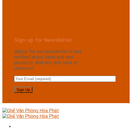
Sign up for Newsletter
Signup for our newsletter to get
notified about sales and new
products. Add any text here or
remove it.