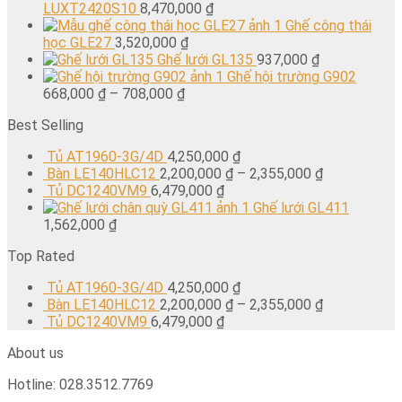
LUXT2420S10
8,470,000
₫
Ghế công thái
học GLE27
3,520,000
₫
Ghế lưới GL135
937,000
₫
Ghế hội trường G902
668,000
₫
–
708,000
₫
Best Selling
Tủ AT1960-3G/4D
4,250,000
₫
Bàn LE140HLC12
2,200,000
₫
–
2,355,000
₫
Tủ DC1240VM9
6,479,000
₫
Ghế lưới GL411
1,562,000
₫
Top Rated
Tủ AT1960-3G/4D
4,250,000
₫
Bàn LE140HLC12
2,200,000
₫
–
2,355,000
₫
Tủ DC1240VM9
6,479,000
₫
About us
Hotline: 028.3512.7769