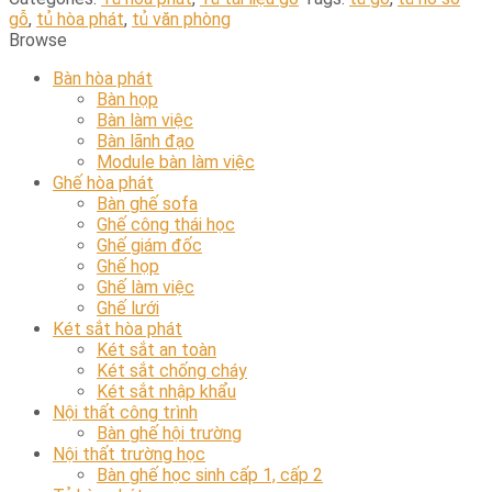
gỗ
,
tủ hòa phát
,
tủ văn phòng
Browse
Bàn hòa phát
Bàn họp
Bàn làm việc
Bàn lãnh đạo
Module bàn làm việc
Ghế hòa phát
Bàn ghế sofa
Ghế công thái học
Ghế giám đốc
Ghế họp
Ghế làm việc
Ghế lưới
Két sắt hòa phát
Két sắt an toàn
Két sắt chống cháy
Két sắt nhập khẩu
Nội thất công trình
Bàn ghế hội trường
Nội thất trường học
Bàn ghế học sinh cấp 1, cấp 2