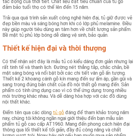
tác động của thời tiết. Chất liệu đạt tiêu chuẩn của tủ gỗ
đảm bảo tuổi thọ có thể lên đến 15 năm.
Trải qua quá trình sản xuất công nghệ hiện đại, tủ giữ được vẻ
đẹp bền màu và sáng bóng hơn khi có lớp phủ melamine. Điều
này giúp người tiêu dùng an tâm hơn về chất lượng sản phẩm.
Bề mặt tủ phủ lớp bóng dễ dàng vệ sinh, bảo quản.
Thiết kế hiện đại và thời thượng
Có thể nhận xét đây là mẫu tủ có kiểu dáng đơn giản nhưng lại
rất tinh tế và thanh lịch. Đường nét thẳng tắp, chắc chắn, bề
mặt sáng bóng và nổi bật bởi các chi tiết vân gỗ ấn tượng.
Thiết kế 2 khoang cánh gỗ kín mang đến sự ấm áp, gần gũi và
sang trọng đúng bản chất của đồ nội thất gỗ mang đến. Sản
phẩm có tính ứng dụng cao vì có thể ứng dụng trong nhiều
môi trường khác nhau. Và dễ dàng hòa hợp với các đồ dùng
nội thất khác.
Điểm tên qua các dòng
tủ gỗ
đáng để tham khảo trong năm
nay, chúng tôi không ngần ngại giới thiệu đến bạn mẫu sản
phẩm tủ gỗ cao cấp AT1960. Mang đến phong cách hiện đại
thông qua lối thiết kế tối giản, đầy đủ công năng và chất
lượng vượt trội. Ngay bây giờ nếu bạn muốn mua sản phẩm