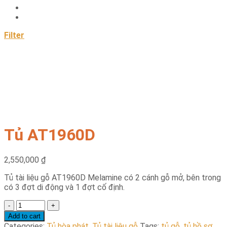
Filter
Tủ AT1960D
2,550,000
₫
Tủ tài liệu gỗ AT1960D Melamine có 2 cánh gỗ mở, bên trong
có 3 đợt di động và 1 đợt cố định.
Tủ
AT1960D
Add to cart
quantity
Categories:
Tủ hòa phát
,
Tủ tài liệu gỗ
Tags:
tủ gỗ
,
tủ hồ sơ