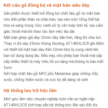
Kết cấu gỗ đồng bộ và mặt bàn siêu dày
Sản phẩm được thiết kế đồng bộ chất liệu gỗ từ mặt bàn
cho đến phần thân và chân bàn, tạo nên một tổng thể hài
hòa và sang trọng. Góc cạnh xử lý, vát mép tinh tế, tạo cảm
giác thoải mái khi thao tác làm việc lâu dài.
Mặt bàn ghép giả dày 32mm dày dặn hơn, tăng độ chịu lực.
Thay vì độ dày 25mm thông thường, AT140HL3CR ghi điểm
với thiết kế mặt bàn dày đến 32mm khó bị cong vênh khi
bạn sử dụng dụng lâu. Điều này, cho phép bạn thoải mái sắp
xếp nhiều thiết bị máy tính, hồ sơ nặng mà không lo bàn mất
form.
Kết hợp chất liệu gỗ MFC phủ Melamine giúp chống trầy
xước, chống thấm nước và cực kỳ dễ dàng vệ sinh.
Hệ thống lưu trữ hộc liền
Một góc làm việc chuyên nghiệp luôn cần sự ngăn nắp.
AT140HL3CR tích hợp sẵn hệ thống hộc liền sát đất đa