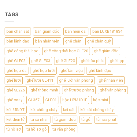
TAGS
bàn chân sắt
bàn giám đốc
bàn hiện đại
bàn LUXB1818S4
bàn lãnh đạo
bàn nhân viên
ghế chân
ghế chân quỳ
ghế công thái học
ghế công thái học GLE20
ghế giám đốc
ghế GLE02
ghế GLE03
ghế GLE20
ghế hòa phát
ghế họp
ghế họp da
ghế họp lưới
ghế làm việc
ghế lãnh đạo
ghế lưới
ghế lưới GL411
ghế lưới văn phòng
ghế nhân viên
ghế SL225
ghế thông minh
ghế trưởg phòng
ghế văn phòng
ghế xoay
GL357
GLE01
hộc HPM1D1F
hộc mini
két 35NDT
két chống cháy
két sắt
két sắt chống cháy
két điện tử
tủ cá nhân
tủ giám đốc
tủ gỗ
tủ hòa phát
tủ hồ sơ
tủ hồ sơ gỗ
tủ văn phòng