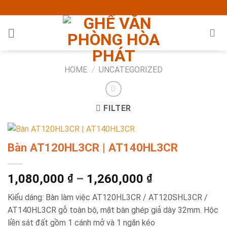
Skip
to
content
HOME
/
UNCATEGORIZED
FILTER
Bàn AT120HL3CR | AT140HL3CR
1,080,000
–
1,260,000
₫
₫
Kiểu dáng: Bàn làm việc AT120HL3CR / AT120SHL3CR /
AT140HL3CR gỗ toàn bộ, mặt bàn ghép giả dày 32mm. Hộc
liền sát đất gồm 1 cánh mở và 1 ngăn kéo