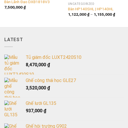
Bàn Lãnh Đạo DXB1818V3
UNCATEGORIZED
7,500,000
₫
Bàn HP140SHL | HP140HL
1,122,000
₫
–
1,155,000
₫
LATEST
Tủ giám đốc LUXT2420S10
8,470,000
₫
Ghế công thái học GLE27
3,520,000
₫
Ghế lưới GL135
937,000
₫
Ghế hội trường G902