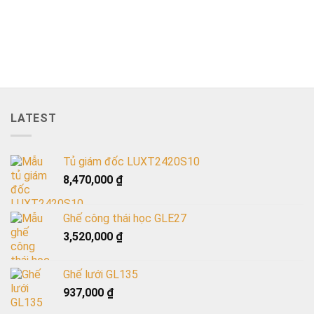
LATEST
Tủ giám đốc LUXT2420S10
8,470,000
₫
Ghế công thái học GLE27
3,520,000
₫
Ghế lưới GL135
937,000
₫