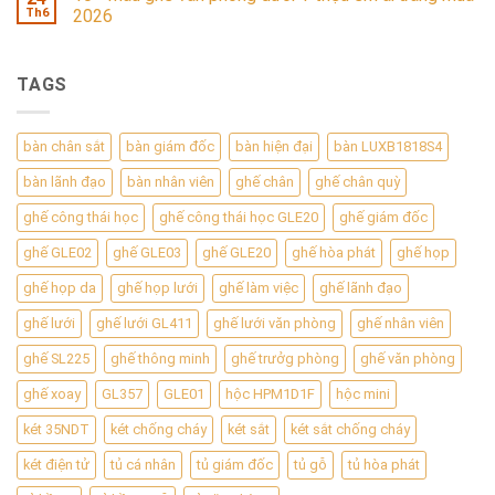
Th6
2026
TAGS
bàn chân sắt
bàn giám đốc
bàn hiện đại
bàn LUXB1818S4
bàn lãnh đạo
bàn nhân viên
ghế chân
ghế chân quỳ
ghế công thái học
ghế công thái học GLE20
ghế giám đốc
ghế GLE02
ghế GLE03
ghế GLE20
ghế hòa phát
ghế họp
ghế họp da
ghế họp lưới
ghế làm việc
ghế lãnh đạo
ghế lưới
ghế lưới GL411
ghế lưới văn phòng
ghế nhân viên
ghế SL225
ghế thông minh
ghế trưởg phòng
ghế văn phòng
ghế xoay
GL357
GLE01
hộc HPM1D1F
hộc mini
két 35NDT
két chống cháy
két sắt
két sắt chống cháy
két điện tử
tủ cá nhân
tủ giám đốc
tủ gỗ
tủ hòa phát