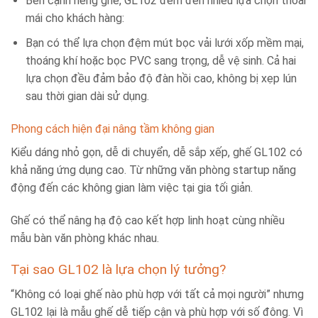
Bên cạnh riêng ghế, GL102 đem đến nhiều lựa chọn thoải
mái cho khách hàng:
Bạn có thể lựa chọn đệm mút bọc vải lưới xốp mềm mại,
thoáng khí hoặc bọc PVC sang trọng, dễ vệ sinh. Cả hai
lựa chọn đều đảm bảo độ đàn hồi cao, không bị xẹp lún
sau thời gian dài sử dụng.
Phong cách hiện đại nâng tầm không gian
Kiểu dáng nhỏ gọn, dễ di chuyển, dễ sắp xếp, ghế GL102 có
khả năng ứng dụng cao. Từ những văn phòng startup năng
động đến các không gian làm việc tại gia tối giản.
Ghế có thể nâng hạ độ cao kết hợp linh hoạt cùng nhiều
mẫu bàn văn phòng khác nhau.
Tại sao GL102 là lựa chọn lý tưởng?
“Không có loại ghế nào phù hợp với tất cả mọi người” nhưng
GL102 lại là mẫu ghế dễ tiếp cận và phù hợp với số đông. Vì