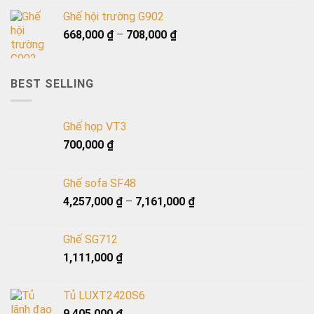
Ghế hội trường G902
668,000
₫
–
708,000
₫
BEST SELLING
Ghế họp VT3
700,000
₫
Ghế sofa SF48
4,257,000
₫
–
7,161,000
₫
Ghế SG712
1,111,000
₫
Tủ LUXT2420S6
9,405,000
₫