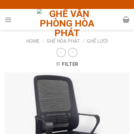
Skip
to
content
HOME
/
GHẾ HÒA PHÁT
/
GHẾ LƯỚI
FILTER