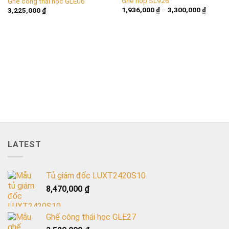
Ghế họp SL926
Ghế công thái học GLE06
1,936,000
₫
–
3,300,000
₫
3,225,000
₫
LATEST
Tủ giám đốc LUXT2420S10
8,470,000
₫
Ghế công thái học GLE27