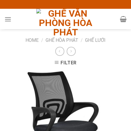
Skip
to
content
HOME
/
GHẾ HÒA PHÁT
/
GHẾ LƯỚI
FILTER