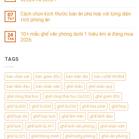
Cách chọn kích thước bàn ăn phù hợp với từng diện
07
Th7
tích phòng ăn
10+ mẫu ghế văn phòng dưới 1 triệu êm ái đáng mua
24
Th6
2026
TAGS
bàn chân sắt
bàn giám đốc
bàn hiện đại
bàn LUXB1818S4
bàn lãnh đạo
bàn nhân viên
ghế chân
ghế chân quỳ
ghế công thái học
ghế công thái học GLE20
ghế giám đốc
ghế GLE02
ghế GLE03
ghế GLE20
ghế hòa phát
ghế họp
ghế họp da
ghế họp lưới
ghế làm việc
ghế lãnh đạo
ghế lưới
ghế lưới GL411
ghế lưới văn phòng
ghế nhân viên
ghế SL225
ghế thông minh
ghế trưởg phòng
ghế văn phòng