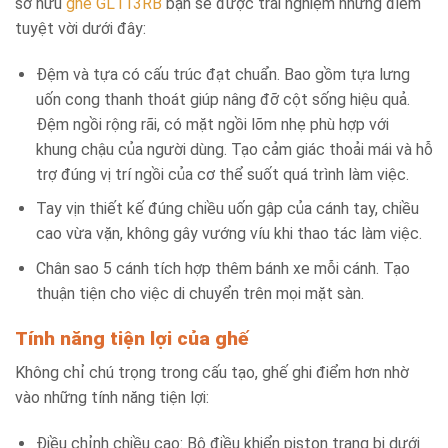
sở hữu
ghế GL113RB
bạn sẽ được trải nghiệm những điểm
tuyệt vời dưới đây:
Đệm và tựa có cấu trúc đạt chuẩn. Bao gồm tựa lưng
uốn cong thanh thoát giúp nâng đỡ cột sống hiệu quả.
Đệm ngồi rộng rãi, có mặt ngồi lõm nhẹ phù hợp với
khung chậu của người dùng. Tạo cảm giác thoải mái và hỗ
trợ đúng vị trí ngồi của cơ thể suốt quá trình làm việc.
Tay vịn thiết kế đúng chiều uốn gập của cánh tay, chiều
cao vừa vặn, không gây vướng víu khi thao tác làm việc.
Chân sao 5 cánh tích hợp thêm bánh xe mỗi cánh. Tạo
thuận tiện cho việc di chuyển trên mọi mặt sàn.
Tính năng tiện lợi của ghế
Không chỉ chú trọng trong cấu tạo, ghế ghi điểm hơn nhờ
vào những tính năng tiện lợi:
Điều chỉnh chiều cao: Bộ điều khiển piston trang bị dưới