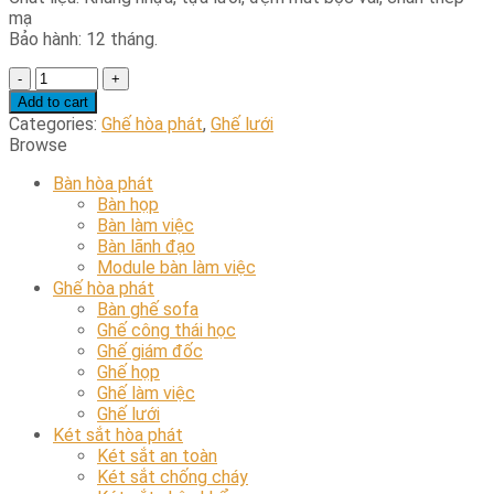
mạ
Bảo hành: 12 tháng.
Ghế
lưới
Add to cart
GL367
Categories:
Ghế hòa phát
,
Ghế lưới
quantity
Browse
Bàn hòa phát
Bàn họp
Bàn làm việc
Bàn lãnh đạo
Module bàn làm việc
Ghế hòa phát
Bàn ghế sofa
Ghế công thái học
Ghế giám đốc
Ghế họp
Ghế làm việc
Ghế lưới
Két sắt hòa phát
Két sắt an toàn
Két sắt chống cháy