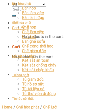
Bàn hòa phát
Bàn họp
Bàn làm việc
Bàn lãnh đạo
Ghế hòa phát
Ghế họp
Cart /
0
₫
Ghế làm việc
No products in the cart.
Ghế lưới
Bàn ghế sofa
Ghế công thái học
Cart
Ghế giám đốc
Két sắt hòa phát
No products in the cart.
Két sắt an toàn
Két sắt chống cháy
Két sắt nhập khẩu
Tủ hòa phát
Tủ giám đốc
Tủ hồ sơ sắt
Tủ tài liệu gỗ
Tủ thư viện di động
Tin tức nội thất
Home
/
Ghế hòa phát
/
Ghế lưới