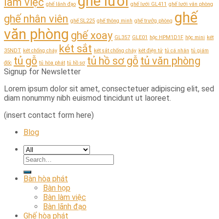
ghế lưới
làm việc
ghế lãnh đạo
ghế lưới GL411
ghế lưới văn phòng
ghế
ghế nhân viên
ghế SL225
ghế thông minh
ghế trưởg phòng
văn phòng
ghế xoay
GL357
GLE01
hộc HPM1D1F
hộc mini
két
két sắt
35NDT
két chống cháy
két sắt chống cháy
két điện tử
tủ cá nhân
tủ giám
tủ gỗ
tủ hồ sơ gỗ
tủ văn phòng
đốc
tủ hòa phát
tủ hồ sơ
Signup for Newsletter
Lorem ipsum dolor sit amet, consectetuer adipiscing elit, sed
diam nonummy nibh euismod tincidunt ut laoreet.
(insert contact form here)
Blog
Bàn hòa phát
Bàn họp
Bàn làm việc
Bàn lãnh đạo
Ghế hòa phát