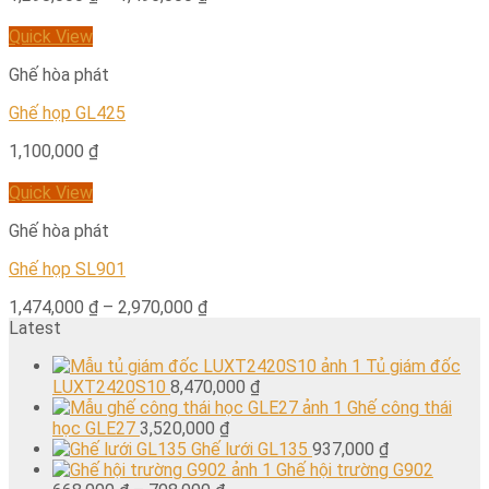
Quick View
Ghế hòa phát
Ghế họp GL425
1,100,000
₫
Quick View
Ghế hòa phát
Ghế họp SL901
1,474,000
₫
–
2,970,000
₫
Latest
Tủ giám đốc
LUXT2420S10
8,470,000
₫
Ghế công thái
học GLE27
3,520,000
₫
Ghế lưới GL135
937,000
₫
Ghế hội trường G902