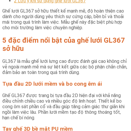
2
Lưu ý khi sử dụng ghế lưới GL367
Ghế lưới GL367 sở hữu thiết kế mạnh mẽ, độ hoàn thiện cao
dành cho người dùng yêu thích sự cứng cáp, bền bỉ và thoải
mái trong quá trình làm việc. Mẫu ghế này đặc biệt phù hợp
cho môi trường làm việc chuyên nghiệp.
5 đặc điểm nổi bật của ghế lưới GL367
sở hữu
GL367 là mẫu ghế lưới lưng cao được đánh giá cao không chỉ
vẻ ngoài mạnh mẽ mà sự liệt kết giữa các bộ phận chắn chắn,
đảm bảo an toàn trong quá trình dùng.
Tựa đầu 2D lưới mềm và bo cong êm ái
Ghế GL367 được trang bị tựa đầu 2D hiện đại với khả năng
điều chỉnh chiều cao và nhiều góc độ linh hoạt. Thiết kế bo
cong ôm sát phần cổ và đầu giúp tăng cảm giác thư giãn khi
ngồi làm việc lâu. Phần lưới mềm tạo độ thông thoáng tốt,
hạn chế bí nóng.
Tay ghế 3D bề mặt PU mềm