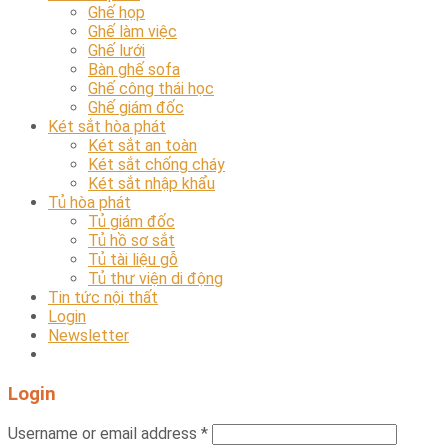
Ghế họp
Ghế làm việc
Ghế lưới
Bàn ghế sofa
Ghế công thái học
Ghế giám đốc
Két sắt hòa phát
Két sắt an toàn
Két sắt chống cháy
Két sắt nhập khẩu
Tủ hòa phát
Tủ giám đốc
Tủ hồ sơ sắt
Tủ tài liệu gỗ
Tủ thư viện di động
Tin tức nội thất
Login
Newsletter
Login
Username or email address
*