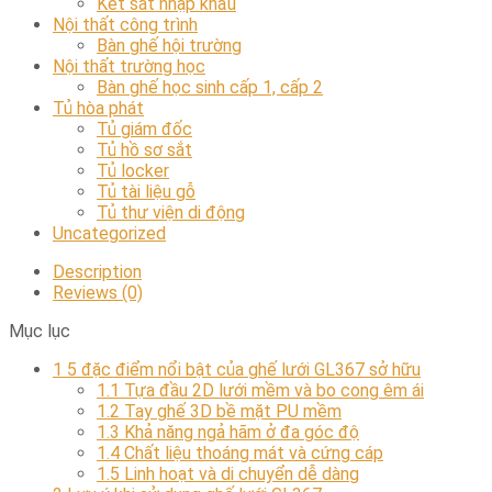
Két sắt nhập khẩu
Nội thất công trình
Bàn ghế hội trường
Nội thất trường học
Bàn ghế học sinh cấp 1, cấp 2
Tủ hòa phát
Tủ giám đốc
Tủ hồ sơ sắt
Tủ locker
Tủ tài liệu gỗ
Tủ thư viện di động
Uncategorized
Description
Reviews (0)
Mục lục
1
5 đặc điểm nổi bật của ghế lưới GL367 sở hữu
1.1
Tựa đầu 2D lưới mềm và bo cong êm ái
1.2
Tay ghế 3D bề mặt PU mềm
1.3
Khả năng ngả hãm ở đa góc độ
1.4
Chất liệu thoáng mát và cứng cáp
1.5
Linh hoạt và di chuyển dễ dàng