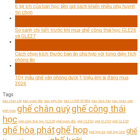
Th7
6 lợi ích của bàn học liền giá sách khiến nhiều phụ huynh
tin chọn
17
Th7
So sánh chi tiết trước khi mua ghế công thái học GLE26
và GLE27
07
Th7
Cách chọn kích thước bàn ăn phù hợp với từng diện tích
phòng ăn
24
Th6
10+ mẫu ghế văn phòng dưới 1 triệu êm ái đáng mua
2026
Tags
bàn chân sắt
bàn giám đốc
bàn hiện đại
bàn LUXB1818S4
bàn lãnh đạo
bàn nhân viên
ghế chân quỳ
ghế công thái
ghế chân
học
ghế công thái học GLE20
ghế giám đốc
ghế GLE02
ghế GLE03
ghế GLE20
ghế hòa phát
ghế họp
ghế
ghế họp da
ghế họp lưới