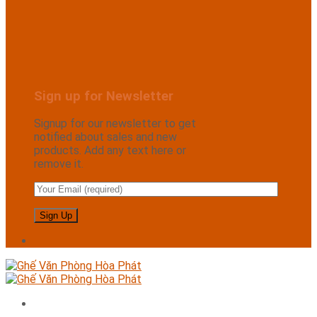
Sign up for Newsletter
Signup for our newsletter to get
notified about sales and new
products. Add any text here or
remove it.