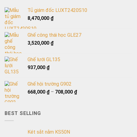
Tủ giám đốc LUXT2420S10
8,470,000
₫
Ghế công thái học GLE27
3,520,000
₫
Ghế lưới GL135
937,000
₫
Ghế hội trường G902
668,000
₫
–
708,000
₫
BEST SELLING
Két sắt nằm KS50N