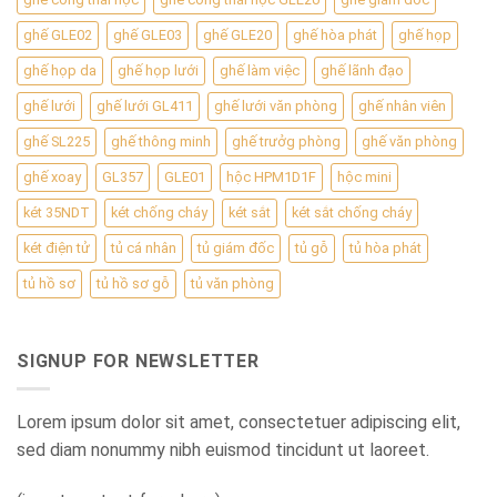
ghế GLE02
ghế GLE03
ghế GLE20
ghế hòa phát
ghế họp
ghế họp da
ghế họp lưới
ghế làm việc
ghế lãnh đạo
ghế lưới
ghế lưới GL411
ghế lưới văn phòng
ghế nhân viên
ghế SL225
ghế thông minh
ghế trưởg phòng
ghế văn phòng
ghế xoay
GL357
GLE01
hộc HPM1D1F
hộc mini
két 35NDT
két chống cháy
két sắt
két sắt chống cháy
két điện tử
tủ cá nhân
tủ giám đốc
tủ gỗ
tủ hòa phát
tủ hồ sơ
tủ hồ sơ gỗ
tủ văn phòng
SIGNUP FOR NEWSLETTER
Lorem ipsum dolor sit amet, consectetuer adipiscing elit,
sed diam nonummy nibh euismod tincidunt ut laoreet.