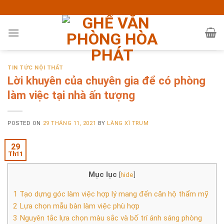
Skip
to
content
TIN TỨC NỘI THẤT
Lời khuyên của chuyên gia để có phòng
làm việc tại nhà ấn tượng
POSTED ON
29 THÁNG 11, 2021
BY
LÀNG XÌ TRUM
29
Th11
Mục lục
[
hide
]
1
Tạo dựng góc làm việc hợp lý mang đến căn hộ thẩm mỹ
2
Lựa chọn mẫu bàn làm việc phù hợp
3
Nguyên tắc lựa chọn màu sắc và bố trí ánh sáng phòng