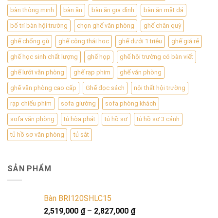
bàn thông minh
bàn ăn
bàn ăn gia đình
bàn ăn mặt đá
bố trí bàn hội trường
chọn ghế văn phòng
ghế chân quỳ
ghế chống gù
ghế công thái học
ghế dưới 1 triệu
ghế giá rẻ
ghế học sinh chất lượng
ghế họp
ghế hội trường có bàn viết
ghế lưới văn phòng
ghế rạp phim
ghế văn phòng
ghế văn phòng cao cấp
Ghế đọc sách
nội thất hội trường
rạp chiếu phim
sofa giường
sofa phòng khách
sofa văn phòng
tủ hòa phát
tủ hồ sơ
tủ hồ sơ 3 cánh
tủ hồ sơ văn phòng
tủ sắt
SẢN PHẨM
Bàn BRI120SHLC15
2,519,000
₫
–
2,827,000
₫