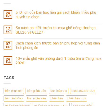
6 lợi ích của bàn học liền giá sách khiến nhiều phụ
24
Th7
huynh tin chọn
So sánh chi tiết trước khi mua ghế công thái học
17
Th7
GLE26 và GLE27
Cách chọn kích thước bàn ăn phù hợp với từng diện
07
Th7
tích phòng ăn
10+ mẫu ghế văn phòng dưới 1 triệu êm ái đáng mua
24
Th6
2026
TAGS
bàn chân sắt
bàn giám đốc
bàn hiện đại
bàn LUXB1818S4
bàn lãnh đạo
bàn nhân viên
ghế chân
ghế chân quỳ
ghế công thái học
ghế công thái học GLE20
ghế giám đốc