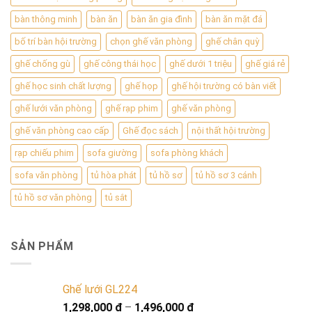
bàn thông minh
bàn ăn
bàn ăn gia đình
bàn ăn mặt đá
bố trí bàn hội trường
chọn ghế văn phòng
ghế chân quỳ
ghế chống gù
ghế công thái học
ghế dưới 1 triệu
ghế giá rẻ
ghế học sinh chất lượng
ghế họp
ghế hội trường có bàn viết
ghế lưới văn phòng
ghế rạp phim
ghế văn phòng
ghế văn phòng cao cấp
Ghế đọc sách
nội thất hội trường
rạp chiếu phim
sofa giường
sofa phòng khách
sofa văn phòng
tủ hòa phát
tủ hồ sơ
tủ hồ sơ 3 cánh
tủ hồ sơ văn phòng
tủ sắt
SẢN PHẨM
Ghế lưới GL224
1,298,000
₫
–
1,496,000
₫