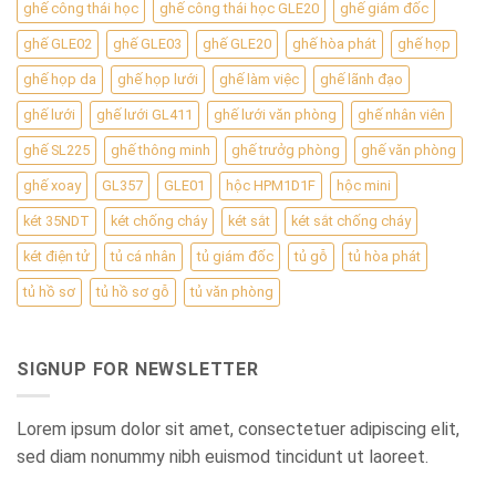
ghế công thái học
ghế công thái học GLE20
ghế giám đốc
ghế GLE02
ghế GLE03
ghế GLE20
ghế hòa phát
ghế họp
ghế họp da
ghế họp lưới
ghế làm việc
ghế lãnh đạo
ghế lưới
ghế lưới GL411
ghế lưới văn phòng
ghế nhân viên
ghế SL225
ghế thông minh
ghế trưởg phòng
ghế văn phòng
ghế xoay
GL357
GLE01
hộc HPM1D1F
hộc mini
két 35NDT
két chống cháy
két sắt
két sắt chống cháy
két điện tử
tủ cá nhân
tủ giám đốc
tủ gỗ
tủ hòa phát
tủ hồ sơ
tủ hồ sơ gỗ
tủ văn phòng
SIGNUP FOR NEWSLETTER
Lorem ipsum dolor sit amet, consectetuer adipiscing elit,
sed diam nonummy nibh euismod tincidunt ut laoreet.