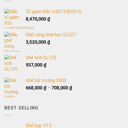
Tủ giám đốc LUXT2420S10
8,470,000
₫
Ghế công thái học GLE27
3,520,000
₫
Ghế lưới GL135
937,000
₫
Ghế hội trường G902
668,000
₫
–
708,000
₫
BEST SELLING
Ghế họp VT3