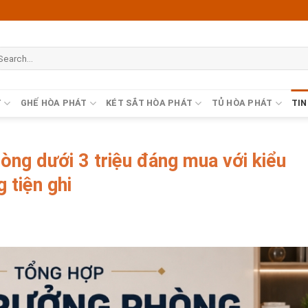
T
GHẾ HÒA PHÁT
KÉT SẮT HÒA PHÁT
TỦ HÒA PHÁT
TIN
òng dưới 3 triệu đáng mua với kiểu
 tiện ghi