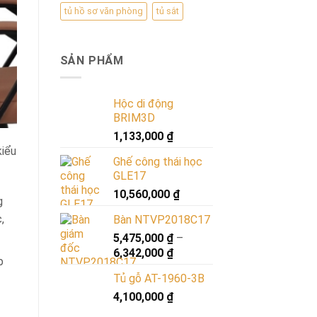
tủ hồ sơ văn phòng
tủ sắt
SẢN PHẨM
Hộc di động
BRIM3D
1,133,000
₫
kiểu
Ghế công thái học
GLE17
10,560,000
₫
g
,
Bàn NTVP2018C17
5,475,000
₫
–
6,342,000
₫
p
Tủ gỗ AT-1960-3B
4,100,000
₫