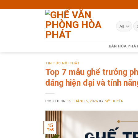
Skip
to
content
BÀN HÒA PHÁ
TIN TỨC NỘI THẤT
Top 7 mẫu ghế trưởng ph
dáng hiện đại và tính năng
POSTED ON
15 THÁNG 5, 2026
BY
MỸ HUYỀN
15
Th5