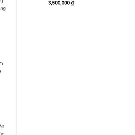
ng
3,500,000
₫
ang
ểm
m
ên
ác