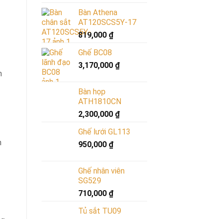
Bàn Athena
AT120SCS5Y-17
819,000
₫
Ghế BC08
3,170,000
₫
n
Bàn họp
ATH1810CN
2,300,000
₫
Ghế lưới GL113
n
950,000
₫
Ghế nhân viên
SG529
710,000
₫
Tủ sắt TU09