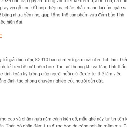
SG926 cao cấp gây ấn tượng với thiết kế đệm tựa bọc da, da cô
 tay vịn gỗ sơn kết hợp thép mạ chắc chắn, mang lại cảm giác s
hế bằng nhựa bền nhẹ, giúp tổng thể sản phẩm vừa đảm bảo tính
ệc hiện đại.
10
g tối giản hiện đại, SG910 bao quát với gam màu đen lịch lãm. Đi
nh tế trên bề mặt nệm bọc. Tạo sự thoáng khí và tăng tính thẩ
 tính toán kỹ lưỡng giúp người ngồi giữ được tư thế làm việc
hẳng định tác phong chuyên nghiệp của người dẫn dắt.
ưng cao và chân nhựa năm cánh kiên cố, mẫu ghế này tự tin tôn l
hân. Toàn bộ phần đệm tựa được bọc da công nghiệp mềm mại. C