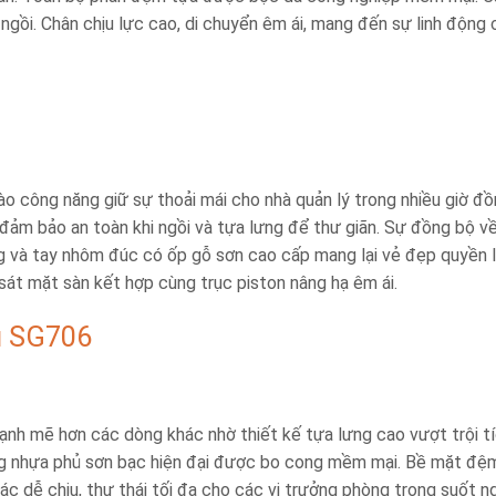
ngồi. Chân chịu lực cao, di chuyển êm ái, mang đến sự linh động 
o công năng giữ sự thoải mái cho nhà quản lý trong nhiều giờ đ
i đảm bảo an toàn khi ngồi và tựa lưng để thư giãn. Sự đồng bộ v
g và tay nhôm đúc có ốp gỗ sơn cao cấp mang lại vẻ đẹp quyền 
át mặt sàn kết hợp cùng trục piston nâng hạ êm ái.
u SG706
nh mẽ hơn các dòng khác nhờ thiết kế tựa lưng cao vượt trội t
ng nhựa phủ sơn bạc hiện đại được bo cong mềm mại. Bề mặt đệ
giác dễ chịu, thư thái tối đa cho các vị trưởng phòng trong suốt n