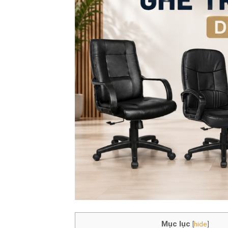
Mục lục
[
hide
]