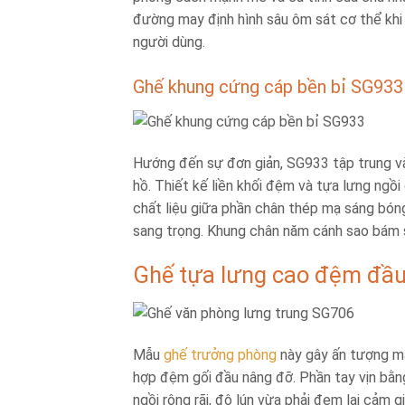
đường may định hình sâu ôm sát cơ thể khi 
người dùng.
Ghế khung cứng cáp bền bỉ SG933
Hướng đến sự đơn giản, SG933 tập trung và
hồ. Thiết kế liền khối đệm và tựa lưng ngồ
chất liệu giữa phần chân thép mạ sáng bón
sang trọng. Khung chân năm cánh sao bám s
Ghế tựa lưng cao đệm đầ
Mẫu
ghế trưởng phòng
này gây ấn tượng mạ
hợp đệm gối đầu nâng đỡ. Phần tay vịn bằ
ngồi rộng rãi, độ lún vừa phải đem lại cảm 