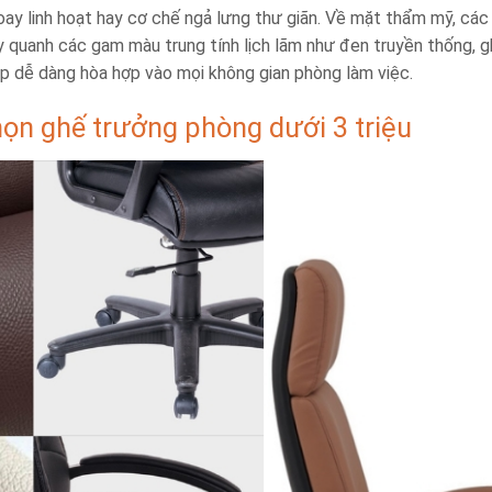
oay linh hoạt hay cơ chế ngả lưng thư giãn. Về mặt thẩm mỹ, các
quanh các gam màu trung tính lịch lãm như đen truyền thống, g
úp dễ dàng hòa hợp vào mọi không gian phòng làm việc.
họn ghế trưởng phòng dưới 3 triệu