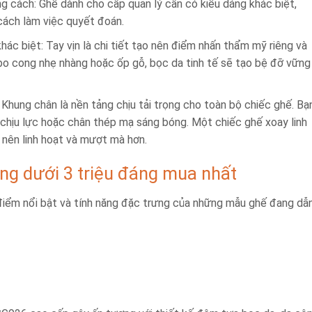
g cách: Ghế dành cho cấp quản lý cần có kiểu dáng khác biệt,
cách làm việc quyết đoán.
hác biệt: Tay vịn là chi tiết tạo nên điểm nhấn thẩm mỹ riêng và
n bo cong nhẹ nhàng hoặc ốp gỗ, bọc da tinh tế sẽ tạo bệ đỡ vững
 Khung chân là nền tảng chịu tải trọng cho toàn bộ chiếc ghế. Bạ
chịu lực hoặc chân thép mạ sáng bóng. Một chiếc ghế xoay linh
 nên linh hoạt và mượt mà hơn.
ng dưới 3 triệu đáng mua nhất
 điểm nổi bật và tính năng đặc trưng của những mẫu ghế đang dẫ