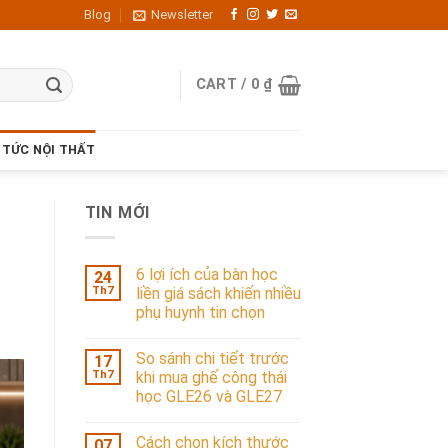
Blog
Newsletter
CART /
0
₫
 TỨC NỘI THẤT
TIN MỚI
6 lợi ích của bàn học
24
Th7
liền giá sách khiến nhiều
phụ huynh tin chọn
So sánh chi tiết trước
17
Th7
khi mua ghế công thái
học GLE26 và GLE27
Cách chọn kích thước
07