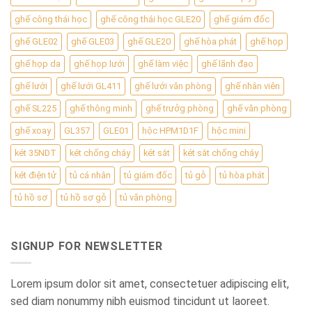
ghế công thái học
ghế công thái học GLE20
ghế giám đốc
ghế GLE02
ghế GLE03
ghế GLE20
ghế hòa phát
ghế họp
ghế họp da
ghế họp lưới
ghế làm việc
ghế lãnh đạo
ghế lưới
ghế lưới GL411
ghế lưới văn phòng
ghế nhân viên
ghế SL225
ghế thông minh
ghế trưởg phòng
ghế văn phòng
ghế xoay
GL357
GLE01
hộc HPM1D1F
hộc mini
két 35NDT
két chống cháy
két sắt
két sắt chống cháy
két điện tử
tủ cá nhân
tủ giám đốc
tủ gỗ
tủ hòa phát
tủ hồ sơ
tủ hồ sơ gỗ
tủ văn phòng
SIGNUP FOR NEWSLETTER
Lorem ipsum dolor sit amet, consectetuer adipiscing elit,
sed diam nonummy nibh euismod tincidunt ut laoreet.