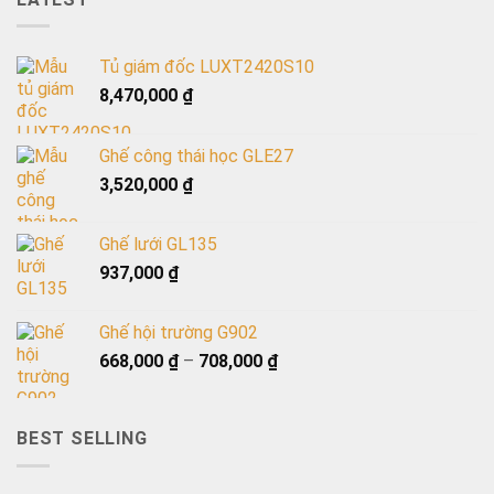
Tủ giám đốc LUXT2420S10
8,470,000
₫
Ghế công thái học GLE27
3,520,000
₫
Ghế lưới GL135
937,000
₫
Ghế hội trường G902
668,000
₫
–
708,000
₫
BEST SELLING