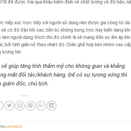
18 đề được trải qua khâu kiểm định về chất lượng về độ bền, n
ực tiếp xúc trực tiếp với người sử dụng nên được gia công từ da
a sẽ có độ đàn hồi cao, bền bỉ, không bong tróc hay biến dạng khi
ẽ làm người dùng thích thú đó chính là sẽ mang đến sự ấm áp khi
 bởi tính giãn nở theo nhiệt độ. Chân ghế hợp kim nhôm cao cấ
 lượng lớn.
sẽ giúp tăng tính thẩm mỹ cho không gian và khẳng
ng mắt đối tác/khách hàng. Để có sự tương xứng thì
 giám đốc, chủ tịch.
 the
permalink
.