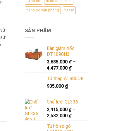
tủ hồ sơ
tủ hồ sơ 3 cánh
ên
tủ hồ sơ văn phòng
tủ sắt
 sử
SẢN PHẨM
 sử
p
Bàn giám đốc
DT1890H3
3,685,000
₫
–
4,477,000
₫
Tủ thấp AT880DR
935,000
₫
Ghế lưới GL336
2,415,000
₫
–
2,532,000
₫
Tủ hồ sơ gỗ