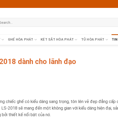
T
GHẾ HÒA PHÁT
KÉT SẮT HÒA PHÁT
TỦ HÒA PHÁT
TIN
-2018 dành cho lãnh đạo
ững chiếc ghế có kiểu dáng sang trọng, tôn lên vẻ đẹp đẳng cấp 
o LS-2018 sẽ mang đến một không gian với kiểu dáng hiện đại, sả
bởi thiết kế nổi bật của nó.