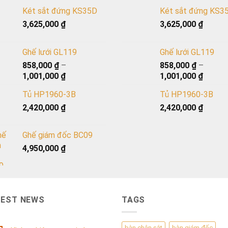
Két sắt đứng KS35D
Két sắt đứng KS3
3,625,000
₫
3,625,000
₫
Ghế lưới GL119
Ghế lưới GL119
858,000
₫
–
858,000
₫
–
1,001,000
₫
1,001,000
₫
Tủ HP1960-3B
Tủ HP1960-3B
2,420,000
₫
2,420,000
₫
Ghế giám đốc BC09
4,950,000
₫
TEST NEWS
TAGS
bàn chân sắt
bàn giám đốc