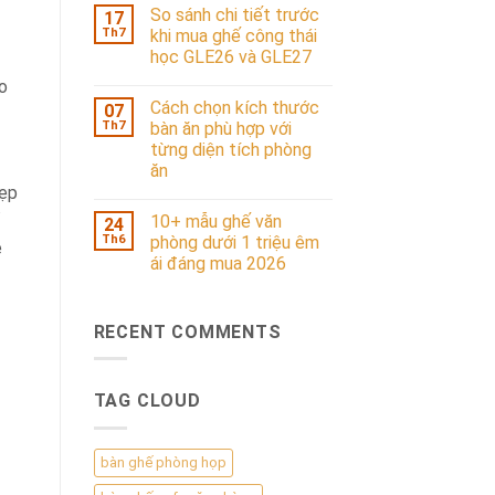
So sánh chi tiết trước
17
Th7
khi mua ghế công thái
học GLE26 và GLE27
o
Cách chọn kích thước
07
Th7
bàn ăn phù hợp với
từng diện tích phòng
ăn
xẹp
ỉ
10+ mẫu ghế văn
24
Th6
phòng dưới 1 triệu êm
ẹ
ái đáng mua 2026
RECENT COMMENTS
TAG CLOUD
bàn ghế phòng họp