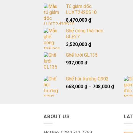
Tủ giám đốc
LUXT2420S10
8,470,000
₫
Ghế công thái học
GLE27
3,520,000
₫
Ghế lưới GL135
937,000
₫
Ghế hội trường G902
668,000
₫
–
708,000
₫
ABOUT US
LA
Hotline: 028.3512.7769