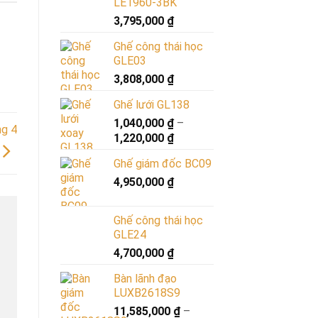
LE1960-3BK
3,795,000
₫
Ghế công thái học
GLE03
3,808,000
₫
Ghế lưới GL138
1,040,000
₫
–
ng 4
1,220,000
₫
Ghế giám đốc BC09
4,950,000
₫
Ghế công thái học
GLE24
4,700,000
₫
Bàn lãnh đạo
LUXB2618S9
11,585,000
₫
–