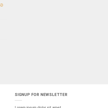
5D
SIGNUP FOR NEWSLETTER
Lorem ipsum dolor sit amet,