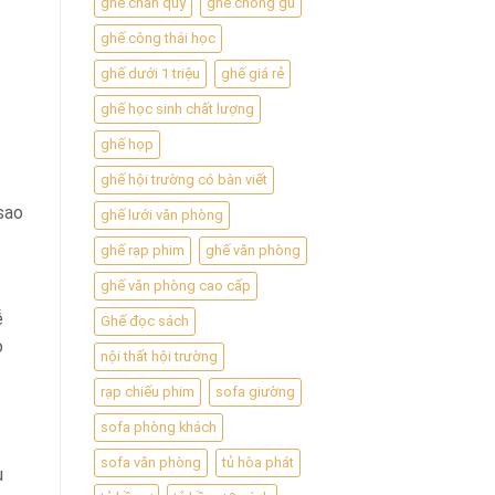
ghế chân quỳ
ghế chống gù
ghế công thái học
ghế dưới 1 triệu
ghế giá rẻ
ghế học sinh chất lượng
ghế họp
ghế hội trường có bàn viết
sao
ghế lưới văn phòng
ghế rạp phim
ghế văn phòng
ghế văn phòng cao cấp
ễ
Ghế đọc sách
o
nội thất hội trường
rạp chiếu phim
sofa giường
sofa phòng khách
sofa văn phòng
tủ hòa phát
u