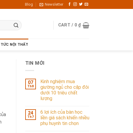
Blog
Newsletter
CART /
0
₫
 TỨC NỘI THẤT
TIN MỚI
Kinh nghiệm mua
07
Th8
giường ngủ cho cặp đôi
dưới 10 triệu chất
lượng
6 lợi ích của bàn học
24
của
Th7
liền giá sách khiến nhiều
n
phụ huynh tin chọn