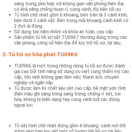
sang trọng, phù hợp với không gian văn phòng hiện đại,
có khả năng chống hoen rỉ, cong vênh, độ bền tối ưu
Tủ hình chữ nhật gồm 6 khoang, bên trên là 3 cánh kính,
bên dưới 3 cánh sắt. Bên trong mỗi khoang cánh kính có
2 đợt di động.
Sử dụng tay nắm nhôm và khóa an toàn, cao cấp
Sản phẩm tủ hồ sơ sắt TU09K7 thường dùng trong các
văn phòng, công sở hiện đại để lưu trữ hồ sơ, tài liệu…
3. Tủ hồ sơ hòa phát TU09K6
TU09K6 là một trong những dòng tủ hồ sơ được đánh
giá cao bởi tính năng sử dụng ưu việt cùng thẩm mỹ cao
cấp, tôn vinh không gian làm việc thanh lịch, chuyên
nghiệp và ngăn nắp.
Tủ được làm từ chất liệu sắt cao cấp, bề mặt sơn tĩnh
điện màu ghi sáng bóng sang trọng, chống rỉ sét, oxi
hóa, không bị biến dạng hay cong vênh bởi tác động
ngoại lực
Tủ sắt
hình chữ nhật đứng gồm 6 khoang cánh mở đối
xứng giúp bạn lưu giữ một số lượng lớn hồ sơ tài liệu