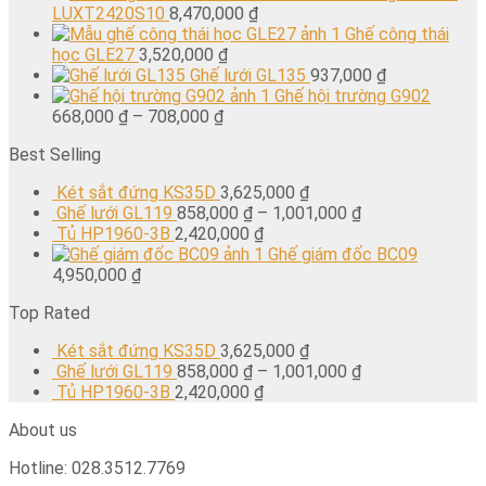
LUXT2420S10
8,470,000
₫
Ghế công thái
học GLE27
3,520,000
₫
Ghế lưới GL135
937,000
₫
Ghế hội trường G902
668,000
₫
–
708,000
₫
Best Selling
Két sắt đứng KS35D
3,625,000
₫
Ghế lưới GL119
858,000
₫
–
1,001,000
₫
Tủ HP1960-3B
2,420,000
₫
Ghế giám đốc BC09
4,950,000
₫
Top Rated
Két sắt đứng KS35D
3,625,000
₫
Ghế lưới GL119
858,000
₫
–
1,001,000
₫
Tủ HP1960-3B
2,420,000
₫
About us
Hotline: 028.3512.7769