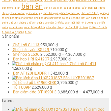
1m8 đẹp
bàn làm việc gỗ đơn giản
bàn làm việc trưởng phòng
bàn nâng hạ thông minh
bàn ăn
bàn thông minh
bàn ăn gia đình
bàn ăn mặt đá
bố trí bàn hội trường
chọn ghế văn phòng
ghế chân quỳ
ghế chống gù
ghế công thái học
ghế dưới 1 triệu
ghế giá
rẻ
ghế học sinh chất lượng
ghế họp
ghế hội trường có bàn viết
ghế lưới văn phòng
ghế rạp
phim
ghế văn phòng
ghế văn phòng cao cấp
Ghế đọc sách
nội thất hội trường
rạp chiếu
phim
sofa giường
sofa phòng khách
sofa văn phòng
tủ hòa phát
tủ hồ sơ
tủ hồ sơ 3 cánh
tủ hồ sơ văn phòng
tủ sắt
Sản phẩm
Ghế lưới GL113
950,000
₫
Ghế nhân viên SG529
710,000
₫
Ghế họp SL636
2,552,000
₫
–
4,367,000
₫
Bàn họp HRH2412C7
2,937,000
₫
Ghế lưới GL411
1,562,000
₫
Bàn AT120HL3DFR
1,342,000
₫
Bàn LUXB2018S7
Tủ hồ sơ gỗ LE1960-3BK
3,795,000
₫
Tủ TU09P
2,629,000
₫
Bàn giám đốc DT1890H3
3,685,000
₫
–
4,477,000
₫
Latest
Tủ giám đốc