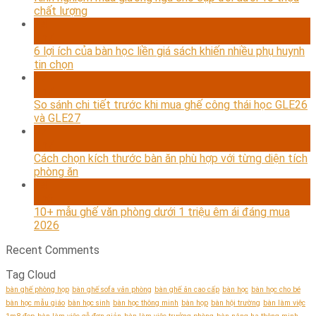
chất lượng
24
Th7
6 lợi ích của bàn học liền giá sách khiến nhiều phụ huynh
tin chọn
17
Th7
So sánh chi tiết trước khi mua ghế công thái học GLE26
và GLE27
07
Th7
Cách chọn kích thước bàn ăn phù hợp với từng diện tích
phòng ăn
24
Th6
10+ mẫu ghế văn phòng dưới 1 triệu êm ái đáng mua
2026
Recent Comments
Tag Cloud
bàn ghế phòng họp
bàn ghế sofa văn phòng
bàn ghế ăn cao cấp
bàn học
bàn học cho bé
bàn học mẫu giáo
bàn học sinh
bàn học thông minh
bàn họp
bàn hội trường
bàn làm việc