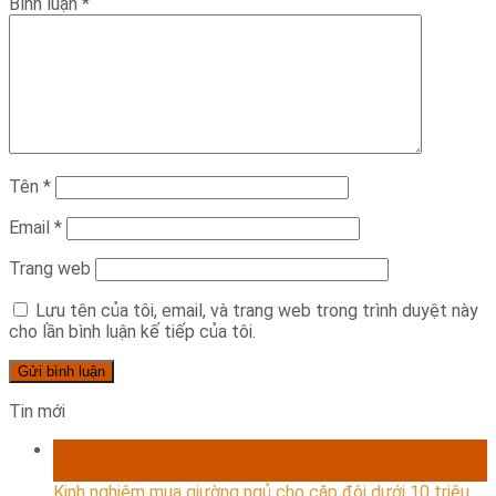
Bình luận
*
Tên
*
Email
*
Trang web
Lưu tên của tôi, email, và trang web trong trình duyệt này
cho lần bình luận kế tiếp của tôi.
Tin mới
07
Th8
Kinh nghiệm mua giường ngủ cho cặp đôi dưới 10 triệu