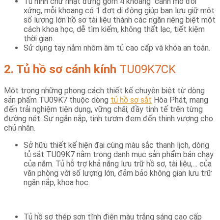
Tủ hình chữ nhật đứng gồm 4 khoang cánh mở đối
xứng, mỗi khoang có 1 đợt di động giúp bạn lưu giữ một
số lượng lớn hồ sơ tài liệu thành các ngăn riêng biệt một
cách khoa học, dễ tìm kiếm, không thất lạc, tiết kiệm
thời gian.
Sử dụng tay nắm nhôm âm tủ cao cấp và khóa an toàn.
2. Tủ hồ sơ cánh kính
TU09K7CK
Một trong những phong cách thiết kế chuyên biệt từ dòng
sản phẩm TU09K7 thuộc dòng
tủ hồ sơ sắt
Hòa Phát, mang
đến trải nghiệm tiện dụng, vững chãi, đầy tinh tế trên từng
đường nét. Sự ngăn nắp, tinh tươm đem đến thinh vượng cho
chủ nhân.
Sở hữu thiết kế hiện đại cùng màu sắc thanh lịch, dòng
tủ sắt TU09K7 nằm trong danh mục sản phẩm bán chạy
của năm. Tủ hỗ trợ khả năng lưu trữ hồ sơ, tài liệu,… của
văn phòng với số lượng lớn, đảm bảo không gian lưu trữ
ngăn nắp, khoa học.
Tủ hồ sơ thép sơn tĩnh điện màu trắng sáng cao cấp