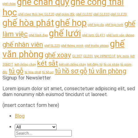
ghế chân quỳ
ghế công thái
ghế chân
học
ghế công thái học GLE20
ghế giám đốc
ghế GLE02
ghế GLE03
ghế GLE20
ghế hòa phát
ghế họp
ghế
ghế họp da
ghế họp lưới
ghế lưới
làm việc
ghế lãnh đạo
ghế lưới GL411
ghế lưới văn phòng
ghế
ghế nhân viên
ghế SL225
ghế thông minh
ghế trưởg phòng
văn phòng
ghế xoay
GL357
GLE01
hộc HPM1D1F
hộc mini
két
két sắt
35NDT
két chống cháy
két sắt chống cháy
két điện tử
tủ cá nhân
tủ giám
tủ gỗ
tủ hồ sơ gỗ
tủ văn phòng
đốc
tủ hòa phát
tủ hồ sơ
Signup for Newsletter
Lorem ipsum dolor sit amet, consectetuer adipiscing elit, sed
diam nonummy nibh euismod tincidunt ut laoreet.
(insert contact form here)
Blog