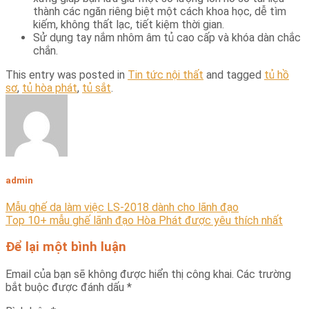
thành các ngăn riêng biệt một cách khoa học, dễ tìm
kiếm, không thất lạc, tiết kiệm thời gian.
Sử dụng tay nắm nhôm âm tủ cao cấp và khóa dàn chắc
chắn.
This entry was posted in
Tin tức nội thất
and tagged
tủ hồ
sơ
,
tủ hòa phát
,
tủ sắt
.
admin
Mẫu ghế da làm việc LS-2018 dành cho lãnh đạo
Top 10+ mẫu ghế lãnh đạo Hòa Phát được yêu thích nhất
Để lại một bình luận
Email của bạn sẽ không được hiển thị công khai.
Các trường
bắt buộc được đánh dấu
*