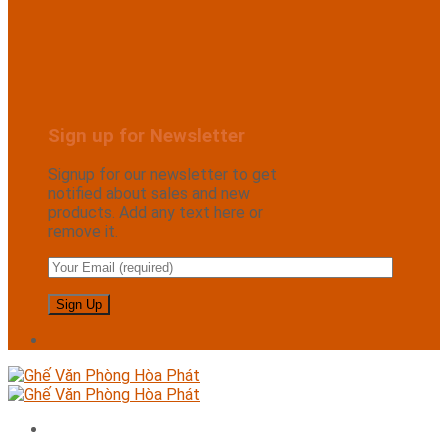
Sign up for Newsletter
Signup for our newsletter to get
notified about sales and new
products. Add any text here or
remove it.