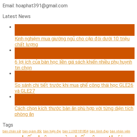
Email: hoaphat391@gmail.com
Latest News
07
Th8
Kinh nghiệm mua giường ngủ cho cặp đôi dưới 10 triệu
chất lượng
24
Th7
6 lợi ích của bàn học liền giá sách khiến nhiều phụ huynh
tin chọn
17
Th7
So sánh chi tiết trước khi mua ghế công thái học GLE26
và GLE27
07
Th7
Cách chọn kích thước bàn ăn phù hợp với từng diện tích
phòng ăn
Tags
bàn chân sắt
bàn giám đốc
bàn hiện đại
bàn LUXB1818S4
bàn lãnh đạo
bàn nhân viên