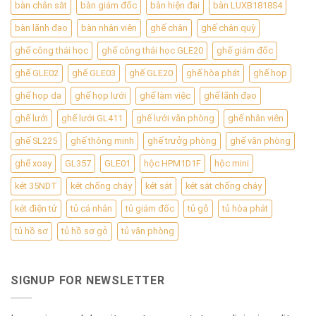
bàn chân sắt
bàn giám đốc
bàn hiện đại
bàn LUXB1818S4
bàn lãnh đạo
bàn nhân viên
ghế chân
ghế chân quỳ
ghế công thái học
ghế công thái học GLE20
ghế giám đốc
ghế GLE02
ghế GLE03
ghế GLE20
ghế hòa phát
ghế họp
ghế họp da
ghế họp lưới
ghế làm việc
ghế lãnh đạo
ghế lưới
ghế lưới GL411
ghế lưới văn phòng
ghế nhân viên
ghế SL225
ghế thông minh
ghế trưởg phòng
ghế văn phòng
ghế xoay
GL357
GLE01
hộc HPM1D1F
hộc mini
két 35NDT
két chống cháy
két sắt
két sắt chống cháy
két điện tử
tủ cá nhân
tủ giám đốc
tủ gỗ
tủ hòa phát
tủ hồ sơ
tủ hồ sơ gỗ
tủ văn phòng
SIGNUP FOR NEWSLETTER