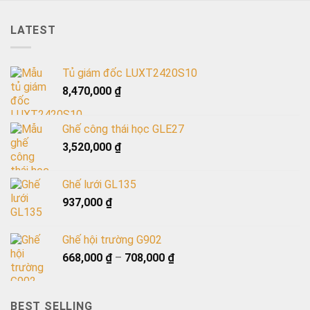
LATEST
Tủ giám đốc LUXT2420S10
8,470,000
₫
Ghế công thái học GLE27
3,520,000
₫
Ghế lưới GL135
937,000
₫
Ghế hội trường G902
668,000
₫
–
708,000
₫
BEST SELLING