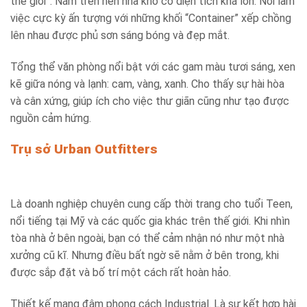
thế giới”. Nằm trên nền nhà kho có diện tích khá lớn. Nơi làm
việc cực kỳ ấn tượng với những khối “Container” xếp chồng
lên nhau được phủ sơn sáng bóng và đẹp mắt.
Tổng thể văn phòng nổi bật với các gam màu tươi sáng, xen
kẽ giữa nóng và lạnh: cam, vàng, xanh. Cho thấy sự hài hòa
và cân xứng, giúp ích cho việc thư giãn cũng như tạo được
nguồn cảm hứng.
Trụ sở Urban Outfitters
Là doanh nghiệp chuyên cung cấp thời trang cho tuổi Teen,
nổi tiếng tại Mỹ và các quốc gia khác trên thế giới. Khi nhìn
tòa nhà ở bên ngoài, bạn có thể cảm nhận nó như một nhà
xưởng cũ kĩ. Nhưng điều bất ngờ sẽ nằm ở bên trong, khi
được sắp đặt và bố trí một cách rất hoàn hảo.
Thiết kế mang đậm phong cách Industrial. Là sự kết hợp hài