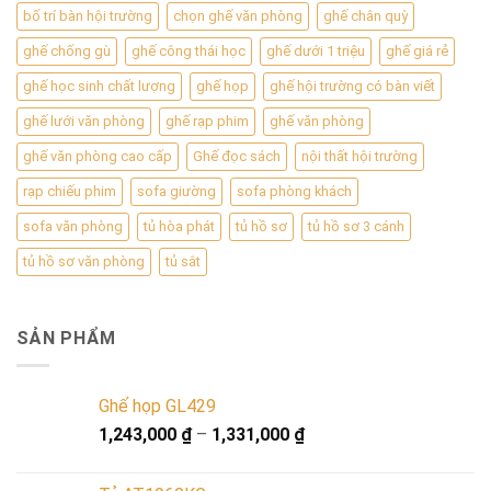
bố trí bàn hội trường
chọn ghế văn phòng
ghế chân quỳ
ghế chống gù
ghế công thái học
ghế dưới 1 triệu
ghế giá rẻ
ghế học sinh chất lượng
ghế họp
ghế hội trường có bàn viết
ghế lưới văn phòng
ghế rạp phim
ghế văn phòng
ghế văn phòng cao cấp
Ghế đọc sách
nội thất hội trường
rạp chiếu phim
sofa giường
sofa phòng khách
sofa văn phòng
tủ hòa phát
tủ hồ sơ
tủ hồ sơ 3 cánh
tủ hồ sơ văn phòng
tủ sắt
SẢN PHẨM
Ghế họp GL429
1,243,000
₫
–
1,331,000
₫