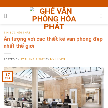
Skip
to
content
TIN TỨC NỘI THẤT
Ấn tượng với các thiết kế văn phòng đẹp
nhất thế giới
POSTED ON
17 THÁNG 9, 2022
BY
MỸ HUYỀN
17
Th9