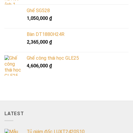
Ghế SG528
1,050,000
₫
Bàn DT1880H24R
2,365,000
₫
Ghế công thái học GLE25
4,606,000
₫
LATEST
Tủ giám đốc LUXT2420S10