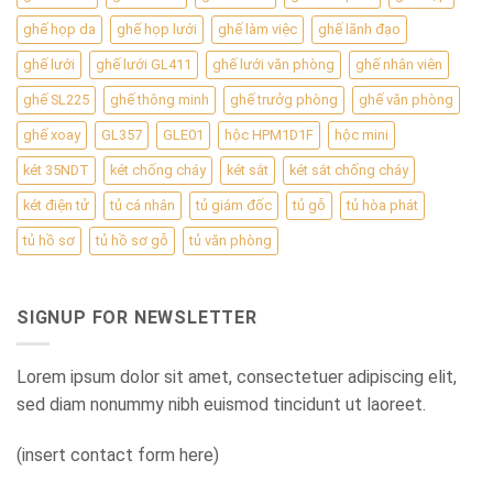
ghế họp da
ghế họp lưới
ghế làm việc
ghế lãnh đạo
ghế lưới
ghế lưới GL411
ghế lưới văn phòng
ghế nhân viên
ghế SL225
ghế thông minh
ghế trưởg phòng
ghế văn phòng
ghế xoay
GL357
GLE01
hộc HPM1D1F
hộc mini
két 35NDT
két chống cháy
két sắt
két sắt chống cháy
két điện tử
tủ cá nhân
tủ giám đốc
tủ gỗ
tủ hòa phát
tủ hồ sơ
tủ hồ sơ gỗ
tủ văn phòng
SIGNUP FOR NEWSLETTER
Lorem ipsum dolor sit amet, consectetuer adipiscing elit,
sed diam nonummy nibh euismod tincidunt ut laoreet.
(insert contact form here)