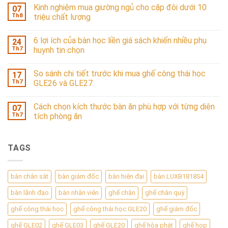
Kinh nghiệm mua giường ngủ cho cặp đôi dưới 10
07
Th8
triệu chất lượng
6 lợi ích của bàn học liền giá sách khiến nhiều phụ
24
Th7
huynh tin chọn
So sánh chi tiết trước khi mua ghế công thái học
17
Th7
GLE26 và GLE27
Cách chọn kích thước bàn ăn phù hợp với từng diện
07
Th7
tích phòng ăn
TAGS
bàn chân sắt
bàn giám đốc
bàn hiện đại
bàn LUXB1818S4
bàn lãnh đạo
bàn nhân viên
ghế chân
ghế chân quỳ
ghế công thái học
ghế công thái học GLE20
ghế giám đốc
ghế GLE02
ghế GLE03
ghế GLE20
ghế hòa phát
ghế họp