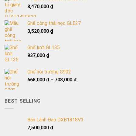
8,470,000
₫
Ghế công thái học GLE27
3,520,000
₫
Ghế lưới GL135
937,000
₫
Ghế hội trường G902
668,000
₫
–
708,000
₫
BEST SELLING
Bàn Lãnh Đạo DXB1818V3
7,500,000
₫