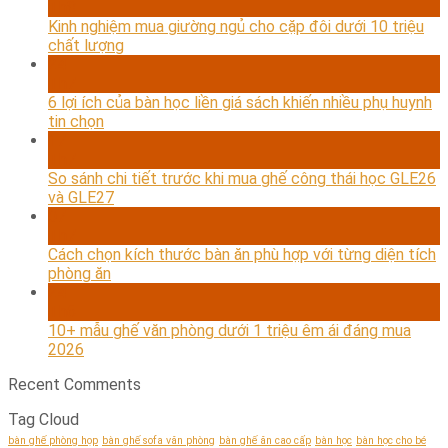
Th8
Kinh nghiệm mua giường ngủ cho cặp đôi dưới 10 triệu
chất lượng
24
Th7
6 lợi ích của bàn học liền giá sách khiến nhiều phụ huynh
tin chọn
17
Th7
So sánh chi tiết trước khi mua ghế công thái học GLE26
và GLE27
07
Th7
Cách chọn kích thước bàn ăn phù hợp với từng diện tích
phòng ăn
24
Th6
10+ mẫu ghế văn phòng dưới 1 triệu êm ái đáng mua
2026
Recent Comments
Tag Cloud
bàn ghế phòng họp
bàn ghế sofa văn phòng
bàn ghế ăn cao cấp
bàn học
bàn học cho bé