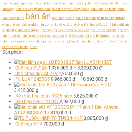
bàn học mẫu giáo
bàn học sinh
bàn học thông minh
bàn họp
bàn hội trường
bàn làm việc
1m8 đẹp
bàn làm việc gỗ đơn giản
bàn làm việc trưởng phòng
bàn nâng hạ thông minh
bàn ăn
bàn thông minh
bàn ăn gia đình
bàn ăn mặt đá
bố trí bàn hội trường
chọn ghế văn phòng
ghế chân quỳ
ghế chống gù
ghế công thái học
ghế dưới 1 triệu
ghế giá
rẻ
ghế học sinh chất lượng
ghế họp
ghế hội trường có bàn viết
ghế lưới văn phòng
ghế rạp
phim
ghế văn phòng
ghế văn phòng cao cấp
Ghế đọc sách
nội thất hội trường
rạp chiếu
phim
sofa giường
sofa phòng khách
sofa văn phòng
tủ hòa phát
tủ hồ sơ
tủ hồ sơ 3 cánh
tủ hồ sơ văn phòng
tủ sắt
Sản phẩm
Bàn LUXB2018S7
Ghế họp SL926
1,936,000
₫
–
3,300,000
₫
Ghế chân quỳ SL719
1,200,000
₫
Tủ LUXT2420S5
9,966,000
₫
–
10,692,000
₫
Ghế giám đốc BC07
3,435,000
₫
Két sắt hòa phát KS35 nằm
3,625,000
₫
Bàn họp HRH2412C7
2,937,000
₫
Bàn Athena
AT120SCS5Y-17
819,000
₫
Tủ TU984-4KP
3,885,000
₫
Ghế họp VT3
700,000
₫