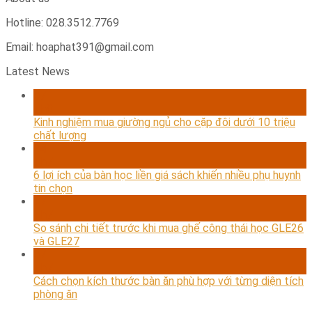
Hotline: 028.3512.7769
Email: hoaphat391@gmail.com
Latest News
07
Th8
Kinh nghiệm mua giường ngủ cho cặp đôi dưới 10 triệu
chất lượng
24
Th7
6 lợi ích của bàn học liền giá sách khiến nhiều phụ huynh
tin chọn
17
Th7
So sánh chi tiết trước khi mua ghế công thái học GLE26
và GLE27
07
Th7
Cách chọn kích thước bàn ăn phù hợp với từng diện tích
phòng ăn