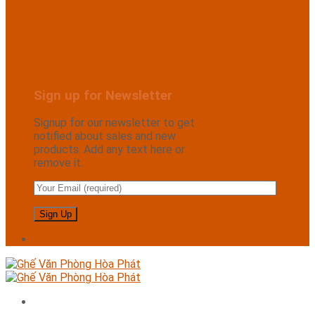
Sign up for Newsletter
Signup for our newsletter to get
notified about sales and new
products. Add any text here or
remove it.