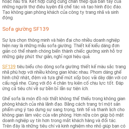
hoặc nâu trà. Kết hợp cùng cung chân thép qua bàn tay của
những người thợ điêu luyện đã chế tác và tạo hình độc đáo.
Tạo không gian phòng khách của công ty trang nhã và sinh
động.
Sofa giường SF139
Sự lựa chọn thông minh và hiện đại cho nhiều doanh nghiệp
hiện nay là những mẫu sofa giường. Thiết kế kiểu dáng đơn
giản có thể nhanh chóng biến thành chiếc giường xinh hỗ trợ
những giây phút thư giãn, nghỉ ngơi hiệu quả.
SF139
tiêu biểu cho dòng sofa giường thiết kế màu sắc trang
nhã phù hợp với nhiều không gian khác nhau. Phom dáng ghế
hình chữ nhật, đệm và tựa ghế mút xốp bọc vải dày dặn với cơ
cấu ngả nhẹ. Cùng với đó 4 chân trụ kiên cố chịu lực tốt. Đáp
ứng cả tiêu chí về sự bền bỉ lẫn sự tiện ích.
Ghế sofa là món đồ nội thất không thể thiếu trong không gian
phòng khách của nhà lãnh đạo. Bằng cách trang trí một sản
phẩm ưng ý tạo dựng sự sang trọng, tinh tế và thanh lịch cho
không gian làm việc của văn phòng. Hơn nữa còn giúp bộ mặt
doanh nghiệp uy tín hơn trong mắt khách hàng và đối tác.
Trên đây là những tiêu chí và kinh nghiệm nho nhỏ giúp bạn có