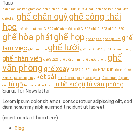
Tags
bàn chân sắt
bàn giám đốc
bàn hiện đại
bàn LUXB1818S4
bàn lãnh đạo
bàn nhân viên
ghế chân quỳ
ghế công thái
ghế chân
học
ghế công thái học GLE20
ghế giám đốc
ghế GLE02
ghế GLE03
ghế GLE20
ghế hòa phát
ghế họp
ghế
ghế họp da
ghế họp lưới
ghế lưới
làm việc
ghế lãnh đạo
ghế lưới GL411
ghế lưới văn phòng
ghế
ghế nhân viên
ghế SL225
ghế thông minh
ghế trưởg phòng
văn phòng
ghế xoay
GL357
GLE01
hộc HPM1D1F
hộc mini
két
két sắt
35NDT
két chống cháy
két sắt chống cháy
két điện tử
tủ cá nhân
tủ giám
tủ gỗ
tủ hồ sơ gỗ
tủ văn phòng
đốc
tủ hòa phát
tủ hồ sơ
Signup for Newsletter
Lorem ipsum dolor sit amet, consectetuer adipiscing elit, sed
diam nonummy nibh euismod tincidunt ut laoreet.
(insert contact form here)
Blog