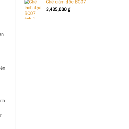
Ghế giám đốc BC07
3,435,000
₫
an
iên
ình
ự
ỗ