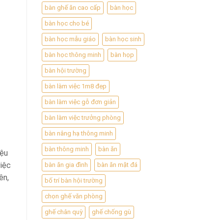
bàn ghế ăn cao cấp
bàn học
bàn học cho bé
bàn học mẫu giáo
bàn học sinh
bàn học thông minh
bàn họp
bàn hội trường
bàn làm việc 1m8 đẹp
bàn làm việc gỗ đơn giản
bàn làm việc trưởng phòng
bàn nâng hạ thông minh
bàn thông minh
bàn ăn
iệu
việc
bàn ăn gia đình
bàn ăn mặt đá
ên,
bố trí bàn hội trường
chọn ghế văn phòng
ghế chân quỳ
ghế chống gù