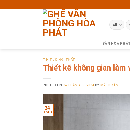
Skip
to
content
BÀN HÒA PHÁ
TIN TỨC NỘI THẤT
Thiết kế không gian làm 
POSTED ON
24 THÁNG 10, 2024
BY
MỸ HUYỀN
24
Th10