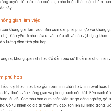
hường xuyên tổ chức các cuộc họp nhỏ hoặc thảo luận nhóm, bàn
ệc này.
không gian làm việc
í của không gian làm việc. Bàn cụm cần phải phù hợp với không gi
 chội. Các yếu tố như cửa ra vào, cửa sổ và các vật dụng khác
đo lường diện tích phù hợp.
rộng rãi, không quá sát nhau để đảm bảo sự thoải mái cho nhân v
ụm phù hợp
nhiều loại khác nhau bao gồm bàn hình chữ nhật, hình oval hoặc h
bàn tùy thuộc vào không gian và phong cách nội thất. Bên cạnh đó
 dụng lâu dài. Các mẫu bàn cụm nhân viên từ gỗ công nghiệp, gỗ t
ng. Gỗ tự nhiên có giá trị thẩm mỹ cao, tôn lên sự sang trọng. G