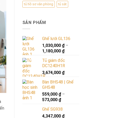
tủ hồ sơ văn phòng
tủ sắt
SẢN PHẨM
Ghế lưới GL136
1,030,000
₫
–
1,180,000
₫
Tủ giám đốc
DC1240H1R
3,674,000
₫
Bàn BHS48 | Ghế
GHS48
559,000
₫
–
573,000
₫
à
iến
Ghế SG938
4,347,000
₫