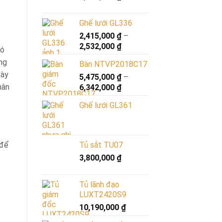
Ghế lưới GL336
2,415,000
₫
–
2,532,000
₫
có
ng
Bàn NTVP2018C17
bày
5,475,000
₫
–
hân
6,342,000
₫
Ghế lưới GL361
 để
Tủ sắt TU07
3,800,000
₫
Tủ lãnh đạo
LUXT2420S9
10,190,000
₫