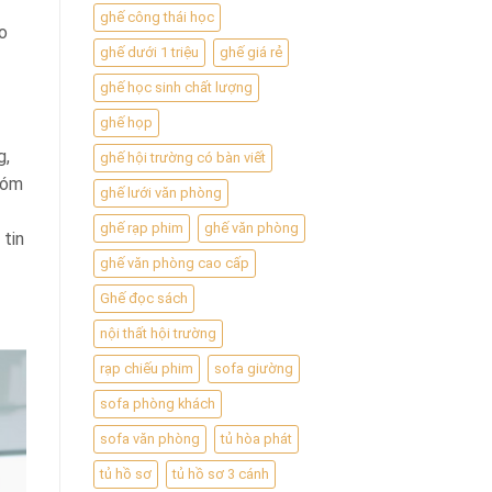
ghế công thái học
o
ghế dưới 1 triệu
ghế giá rẻ
ghế học sinh chất lượng
ghế họp
g,
ghế hội trường có bàn viết
nhóm
ghế lưới văn phòng
ghế rạp phim
ghế văn phòng
 tin
ghế văn phòng cao cấp
Ghế đọc sách
nội thất hội trường
rạp chiếu phim
sofa giường
sofa phòng khách
sofa văn phòng
tủ hòa phát
tủ hồ sơ
tủ hồ sơ 3 cánh