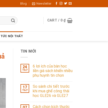
Blog
Newsletter
CART /
0
₫
 TỨC NỘI THẤT
TIN MỚI
uả
6 lợi ích của bàn học
24
Th7
liền giá sách khiến nhiều
phụ huynh tin chọn
So sánh chi tiết trước
17
Th7
khi mua ghế công thái
học GLE26 và GLE27
Cách chọn kích thước
07