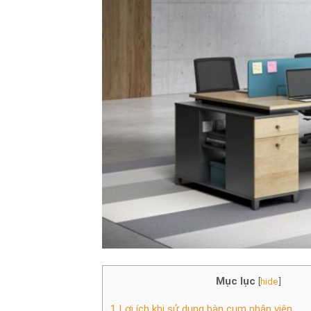
Mục lục
[
hide
]
1
Lợi ích khi sử dụng bàn cụm nhân viên