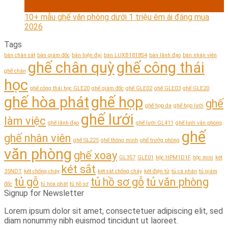
Th6
10+ mẫu ghế văn phòng dưới 1 triệu êm ái đáng mua
2026
Tags
bàn chân sắt
bàn giám đốc
bàn hiện đại
bàn LUXB1818S4
bàn lãnh đạo
bàn nhân viên
ghế chân quỳ
ghế công thái
ghế chân
học
ghế công thái học GLE20
ghế giám đốc
ghế GLE02
ghế GLE03
ghế GLE20
ghế hòa phát
ghế họp
ghế
ghế họp da
ghế họp lưới
ghế lưới
làm việc
ghế lãnh đạo
ghế lưới GL411
ghế lưới văn phòng
ghế
ghế nhân viên
ghế SL225
ghế thông minh
ghế trưởg phòng
văn phòng
ghế xoay
GL357
GLE01
hộc HPM1D1F
hộc mini
két
két sắt
35NDT
két chống cháy
két sắt chống cháy
két điện tử
tủ cá nhân
tủ giám
tủ gỗ
tủ hồ sơ gỗ
tủ văn phòng
đốc
tủ hòa phát
tủ hồ sơ
Signup for Newsletter
Lorem ipsum dolor sit amet, consectetuer adipiscing elit, sed
diam nonummy nibh euismod tincidunt ut laoreet.