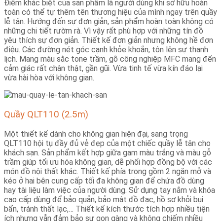
Điểm khác biệt của sản phẩm là người dùng khi sở hữu hoàn
toàn có thể tự thêm tên thương hiệu của mình ngay trên quầy
lễ tân. Hướng đến sự đơn giản, sản phẩm hoàn toàn không có
những chi tiết rườm rà. Vì vậy rất phù hợp với những tín đồ
yêu thích sự đơn giản. Thiết kế đơn giản nhưng không hề đơn
điệu. Các đường nét góc cạnh khỏe khoắn, tôn lên sự thanh
lịch. Mang màu sắc tone trầm, gỗ công nghiệp MFC mang đến
cảm giác rất chân thật, gần gũi. Vừa tinh tế vừa kín đáo lại
vừa hài hòa với không gian.
Quầy QLT110 (2.5m)
Một thiết kế dành cho không gian hiện đại, sang trọng
QLT110 hội tụ đầy đủ vẻ đẹp của một chiếc quầy lễ tân cho
khách sạn.
Sản phẩm kết hợp giữa gam màu trắng và màu gỗ
trầm giúp tối ưu hóa không gian, dễ phối hợp đồng bộ với các
món đồ nội thất khác. Thiết kế phía trong gồm 2 ngăn mở và
kéo ở hai bên cung cấp tối đa không gian để chứa đồ dùng
hay tài liệu làm việc của người dùng. Sử dụng tay nắm và khóa
cao cấp dùng để bảo quản, bảo mật đồ đạc, hồ sơ khỏi bụi
bẩn, tránh thất lạc,… Thiết kế kích thước tích hợp nhiều tiện
ích nhưng vẫn đảm bảo sự gọn gàng và không chiếm nhiều