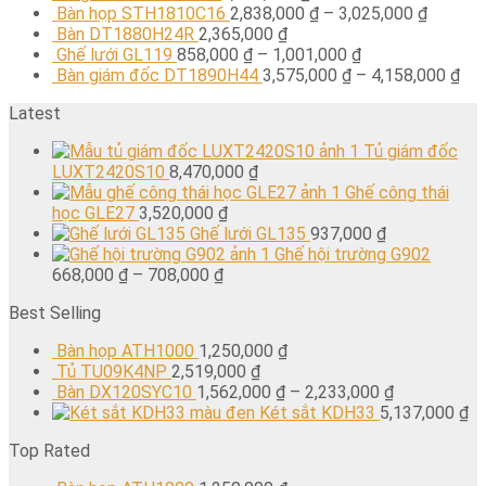
Bàn họp STH1810C16
2,838,000
₫
–
3,025,000
₫
Bàn DT1880H24R
2,365,000
₫
Ghế lưới GL119
858,000
₫
–
1,001,000
₫
Bàn giám đốc DT1890H44
3,575,000
₫
–
4,158,000
₫
Latest
Tủ giám đốc
LUXT2420S10
8,470,000
₫
Ghế công thái
học GLE27
3,520,000
₫
Ghế lưới GL135
937,000
₫
Ghế hội trường G902
668,000
₫
–
708,000
₫
Best Selling
Bàn họp ATH1000
1,250,000
₫
Tủ TU09K4NP
2,519,000
₫
Bàn DX120SYC10
1,562,000
₫
–
2,233,000
₫
Két sắt KDH33
5,137,000
₫
Top Rated