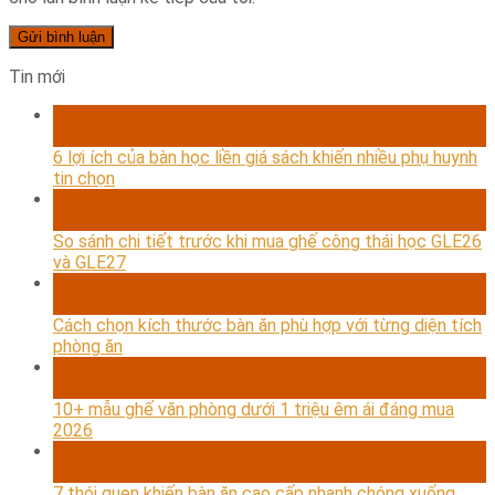
Tin mới
24
Th7
6 lợi ích của bàn học liền giá sách khiến nhiều phụ huynh
tin chọn
17
Th7
So sánh chi tiết trước khi mua ghế công thái học GLE26
và GLE27
07
Th7
Cách chọn kích thước bàn ăn phù hợp với từng diện tích
phòng ăn
24
Th6
10+ mẫu ghế văn phòng dưới 1 triệu êm ái đáng mua
2026
13
Th6
7 thói quen khiến bàn ăn cao cấp nhanh chóng xuống