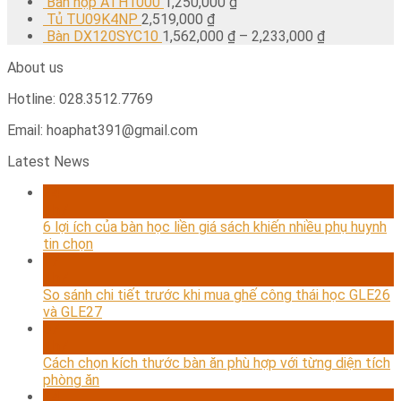
Bàn họp ATH1000
1,250,000
₫
Tủ TU09K4NP
2,519,000
₫
Bàn DX120SYC10
1,562,000
₫
–
2,233,000
₫
About us
Hotline: 028.3512.7769
Email: hoaphat391@gmail.com
Latest News
24
Th7
6 lợi ích của bàn học liền giá sách khiến nhiều phụ huynh
tin chọn
17
Th7
So sánh chi tiết trước khi mua ghế công thái học GLE26
và GLE27
07
Th7
Cách chọn kích thước bàn ăn phù hợp với từng diện tích
phòng ăn
24