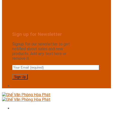
Sign up for Newsletter
Signup for our newsletter to get
notified about sales and new
products. Add any text here or
remove it.