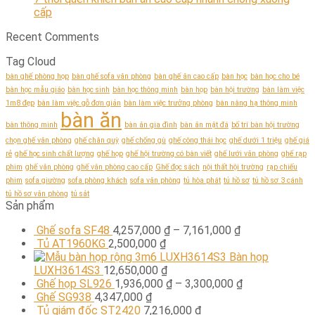
cấp
Recent Comments
Tag Cloud
bàn ghế phòng họp
bàn ghế sofa văn phòng
bàn ghế ăn cao cấp
bàn học
bàn học cho bé
bàn học mẫu giáo
bàn học sinh
bàn học thông minh
bàn họp
bàn hội trường
bàn làm việc
1m8 đẹp
bàn làm việc gỗ đơn giản
bàn làm việc trưởng phòng
bàn nâng hạ thông minh
bàn ăn
bàn thông minh
bàn ăn gia đình
bàn ăn mặt đá
bố trí bàn hội trường
chọn ghế văn phòng
ghế chân quỳ
ghế chống gù
ghế công thái học
ghế dưới 1 triệu
ghế giá
rẻ
ghế học sinh chất lượng
ghế họp
ghế hội trường có bàn viết
ghế lưới văn phòng
ghế rạp
phim
ghế văn phòng
ghế văn phòng cao cấp
Ghế đọc sách
nội thất hội trường
rạp chiếu
phim
sofa giường
sofa phòng khách
sofa văn phòng
tủ hòa phát
tủ hồ sơ
tủ hồ sơ 3 cánh
tủ hồ sơ văn phòng
tủ sắt
Sản phẩm
Ghế sofa SF48
4,257,000
₫
–
7,161,000
₫
Tủ AT1960KG
2,500,000
₫
Bàn họp
LUXH3614S3
12,650,000
₫
Ghế họp SL926
1,936,000
₫
–
3,300,000
₫
Ghế SG938
4,347,000
₫
Tủ giám đốc ST2420
7,216,000
₫