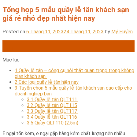
Tổng hợp 5 mẫu quầy lễ tân khách sạn
giá rẻ nhỏ đẹp nhất hiện nay
Posted on
6 Tháng 11, 2023
24 Tháng 11, 2023
by
Mỹ Huyền
06
Th11
Mục lục
1
Quầy lễ tân – công cụ nội thất quan trọng trong không
gian khách sạn
2
Các loại quầy lễ tân hiện nay
3
Tuyển chọn 5 mẫu quầy lễ tân khách sạn cao cấp cho
doanh nghiệp bạn
3.1
Quầy lễ tân QLT111
3.2
Quầy lễ tân QLT115
3.3
Quầy lễ tân QLT117
3.4
Quầy lễ tân QLT116
3.5
Quầy QLT110 (2.5m)
E ngại tốn kém, e ngại gặp hàng kém chất lượng nên nhiều